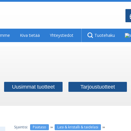
tamme
Kiva tietää
Yhteystiedot
Tuotehaku
Uusimmat tuotteet
Tarjoustuotteet
››
››
Päätaso
Lasi & kristalli & taidelasi