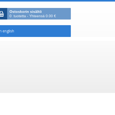
Ostoskorin sisältö
0 tuotetta - Yhteensä 0.00 €