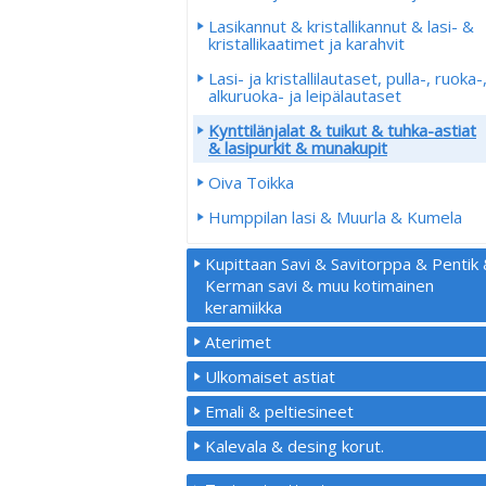
Lasikannut & kristallikannut & lasi- &
kristallikaatimet ja karahvit
Lasi- ja kristallilautaset, pulla-, ruoka-
alkuruoka- ja leipälautaset
Kynttilänjalat & tuikut & tuhka-astiat
& lasipurkit & munakupit
Oiva Toikka
Humppilan lasi & Muurla & Kumela
Kupittaan Savi & Savitorppa & Pentik
Kerman savi & muu kotimainen
keramiikka
Aterimet
Ulkomaiset astiat
Emali & peltiesineet
Kalevala & desing korut.