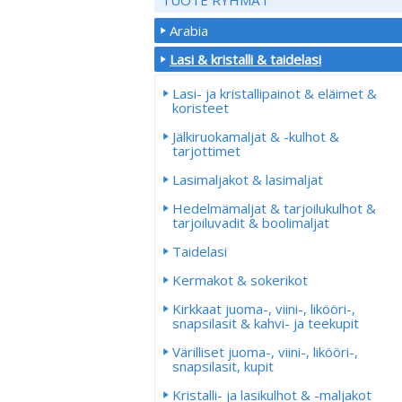
Arabia
Lasi & kristalli & taidelasi
Lasi- ja kristallipainot & eläimet &
koristeet
Jälkiruokamaljat & -kulhot &
tarjottimet
Lasimaljakot & lasimaljat
Hedelmämaljat & tarjoilukulhot &
tarjoiluvadit & boolimaljat
Taidelasi
Kermakot & sokerikot
Kirkkaat juoma-, viini-, likööri-,
snapsilasit & kahvi- ja teekupit
Värilliset juoma-, viini-, likööri-,
snapsilasit, kupit
Kristalli- ja lasikulhot & -maljakot