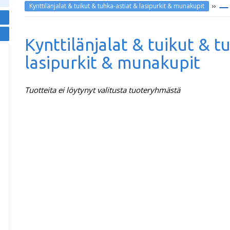
››
Kynttilänjalat & tuikut & tuhka-astiat & lasipurkit & munakupit
Kynttilänjalat & tuikut & t
lasipurkit & munakupit
Tuotteita ei löytynyt valitusta tuoteryhmästä