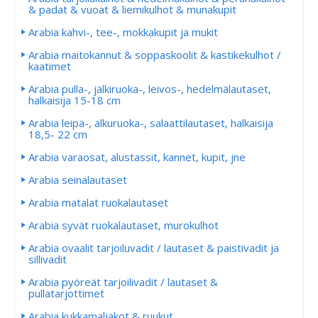
& padat & vuoat & liemikulhot & munakupit
Arabia kahvi-, tee-, mokkakupit ja mukit
Arabia maitokannut & soppaskoolit & kastikekulhot /
kaatimet
Arabia pulla-, jälkiruoka-, leivos-, hedelmälautaset,
halkaisija 15-18 cm
Arabia leipä-, alkuruoka-, salaattilautaset, halkaisija
18,5- 22 cm
Arabia varaosat, alustassit, kannet, kupit, jne
Arabia seinälautaset
Arabia matalat ruokalautaset
Arabia syvät ruokalautaset, murokulhot
Arabia ovaalit tarjoiluvadit / lautaset & paistivadit ja
sillivadit
Arabia pyöreät tarjoilivadit / lautaset &
pullatarjottimet
Arabia kukkamaljakot & ruukut