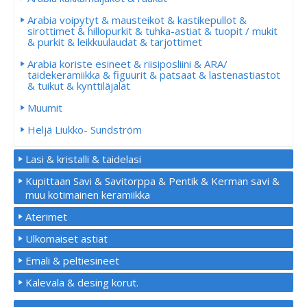
Arabia voipytyt & mausteikot & kastikepullot &
sirottimet & hillopurkit & tuhka-astiat & tuopit / mukit
& purkit & leikkuulaudat & tarjottimet
Arabia koriste esineet & riisiposliini & ARA/
taidekeramiikka & figuurit & patsaat & lastenastiastot
& tuikut & kynttiläjalat
Muumit
Heljä Liukko- Sundström
Lasi & kristalli & taidelasi
Kupittaan Savi & Savitorppa & Pentik & Kerman savi &
muu kotimainen keramiikka
Aterimet
Ulkomaiset astiat
Emali & peltiesineet
Kalevala & desing korut.