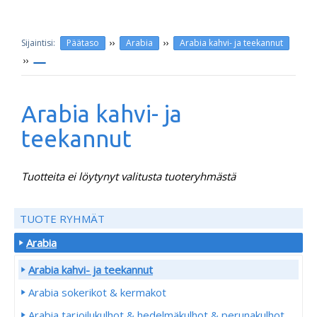
››
››
Päätaso
Arabia
Arabia kahvi- ja teekannut
››
Arabia kahvi- ja
teekannut
Tuotteita ei löytynyt valitusta tuoteryhmästä
TUOTE RYHMÄT
Arabia
Arabia kahvi- ja teekannut
Arabia sokerikot & kermakot
Arabia tarjoilukulhot & hedelmäkulhot & perunakulhot