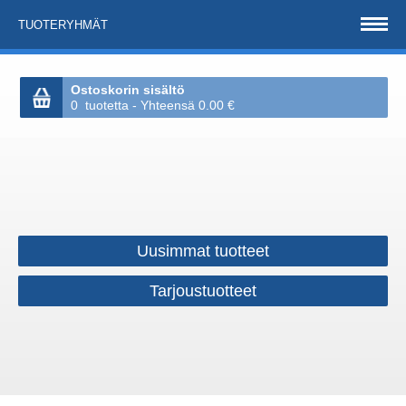
TUOTERYHMÄT
Ostoskorin sisältö
0 tuotetta - Yhteensä 0.00 €
Uusimmat tuotteet
Tarjoustuotteet