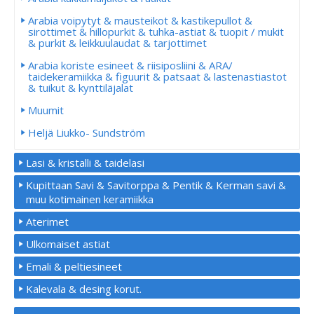
Arabia voipytyt & mausteikot & kastikepullot &
sirottimet & hillopurkit & tuhka-astiat & tuopit / mukit
& purkit & leikkuulaudat & tarjottimet
Arabia koriste esineet & riisiposliini & ARA/
taidekeramiikka & figuurit & patsaat & lastenastiastot
& tuikut & kynttiläjalat
Muumit
Heljä Liukko- Sundström
Lasi & kristalli & taidelasi
Kupittaan Savi & Savitorppa & Pentik & Kerman savi &
muu kotimainen keramiikka
Aterimet
Ulkomaiset astiat
Emali & peltiesineet
Kalevala & desing korut.