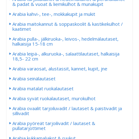
& padat & vuoat & liemikulhot & munakupit
Arabia kahvi-, tee-, mokkakupit ja mukit
Arabia maitokannut & soppaskoolit & kastikekulhot /
kaatimet
Arabia pulla-, jälkiruoka-, leivos-, hedelmälautaset,
halkaisija 15-18 cm
Arabia leipä-, alkuruoka-, salaattilautaset, halkaisija
18,5- 22 cm
Arabia varaosat, alustassit, kannet, kupit, jne
Arabia seinälautaset
Arabia matalat ruokalautaset
Arabia syvät ruokalautaset, murokulhot
Arabia ovaalit tarjoiluvadit / lautaset & paistivadit ja
sillivadit
Arabia pyöreät tarjoilivadit / lautaset &
pullatarjottimet
Arabia kukkamaljakot & ruukut