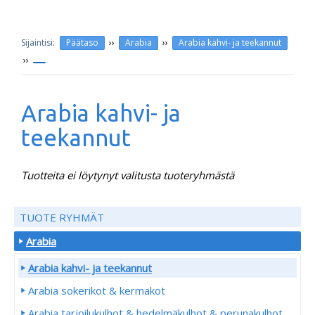
››
››
Päätaso
Arabia
Arabia kahvi- ja teekannut
››
Arabia kahvi- ja
teekannut
Tuotteita ei löytynyt valitusta tuoteryhmästä
TUOTE RYHMÄT
Arabia
Arabia kahvi- ja teekannut
Arabia sokerikot & kermakot
Arabia tarjoilukulhot & hedelmäkulhot & perunakulhot