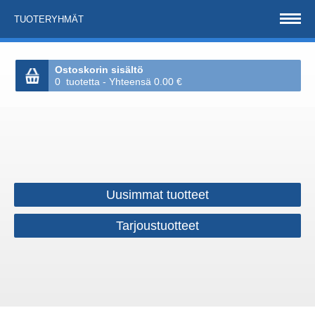
TUOTERYHMÄT
Ostoskorin sisältö
0 tuotetta - Yhteensä 0.00 €
Uusimmat tuotteet
Tarjoustuotteet