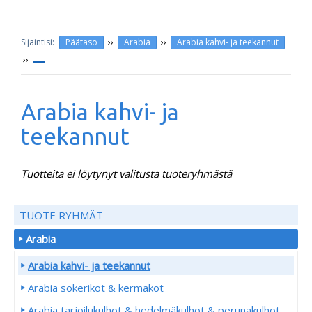
››
››
Päätaso
Arabia
Arabia kahvi- ja teekannut
››
Arabia kahvi- ja
teekannut
Tuotteita ei löytynyt valitusta tuoteryhmästä
TUOTE RYHMÄT
Arabia
Arabia kahvi- ja teekannut
Arabia sokerikot & kermakot
Arabia tarjoilukulhot & hedelmäkulhot & perunakulhot