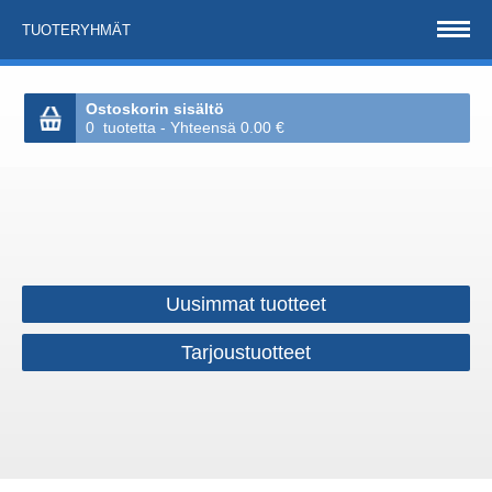
TUOTERYHMÄT
Ostoskorin sisältö
0 tuotetta - Yhteensä 0.00 €
Uusimmat tuotteet
Tarjoustuotteet