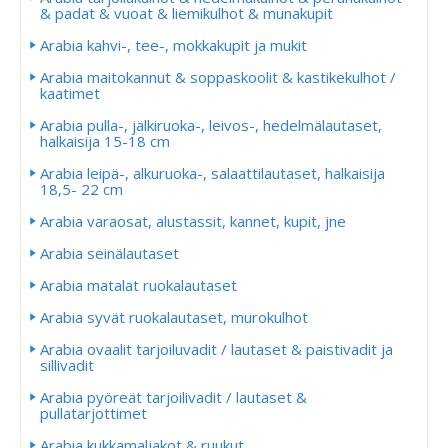
& padat & vuoat & liemikulhot & munakupit
Arabia kahvi-, tee-, mokkakupit ja mukit
Arabia maitokannut & soppaskoolit & kastikekulhot /
kaatimet
Arabia pulla-, jälkiruoka-, leivos-, hedelmälautaset,
halkaisija 15-18 cm
Arabia leipä-, alkuruoka-, salaattilautaset, halkaisija
18,5- 22 cm
Arabia varaosat, alustassit, kannet, kupit, jne
Arabia seinälautaset
Arabia matalat ruokalautaset
Arabia syvät ruokalautaset, murokulhot
Arabia ovaalit tarjoiluvadit / lautaset & paistivadit ja
sillivadit
Arabia pyöreät tarjoilivadit / lautaset &
pullatarjottimet
Arabia kukkamaljakot & ruukut