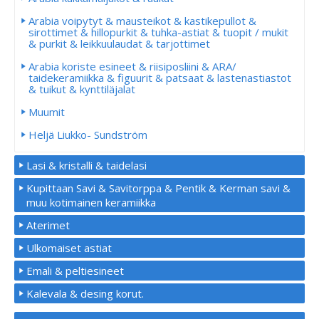
Arabia voipytyt & mausteikot & kastikepullot &
sirottimet & hillopurkit & tuhka-astiat & tuopit / mukit
& purkit & leikkuulaudat & tarjottimet
Arabia koriste esineet & riisiposliini & ARA/
taidekeramiikka & figuurit & patsaat & lastenastiastot
& tuikut & kynttiläjalat
Muumit
Heljä Liukko- Sundström
Lasi & kristalli & taidelasi
Kupittaan Savi & Savitorppa & Pentik & Kerman savi &
muu kotimainen keramiikka
Aterimet
Ulkomaiset astiat
Emali & peltiesineet
Kalevala & desing korut.