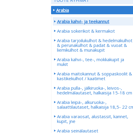
Arabia
Arabia kahvi- ja teekannut
Arabia sokerikot & kermakot
Arabia tarjoilukulhot & hedelmäkulhot
& perunakulhot & padat & vuoat &
liemikulhot & munakupit
Arabia kahvi-, tee-, mokkakupit ja
mukit
Arabia maitokannut & soppaskoolit &
kastikekulhot / kaatimet
Arabia pulla-, jälkiruoka-, leivos-,
hedelmälautaset, halkaisija 15-18 cm
Arabia leipä-, alkuruoka-,
salaattilautaset, halkaisija 18,5- 22 c
Arabia varaosat, alustassit, kannet,
kupit, jne
Arabia seinälautaset