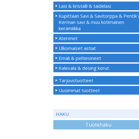
Lasi & kristalli & taidelasi
Kupittaan Savi & Savitorppa & Pentik
Kerman savi & muu kotimainen
keramiikka
Aterimet
Ulkomaiset astiat
Emali & peltiesineet
Kalevala & desing korut.
Tarjoustuotteet
Uusimmat tuotteet
HAKU
Tuotehaku