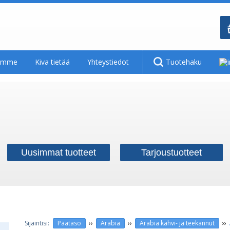
tamme
Kiva tietää
Yhteystiedot
Tuotehaku
Uusimmat tuotteet
Tarjoustuotteet
››
››
››
Päätaso
Arabia
Arabia kahvi- ja teekannut