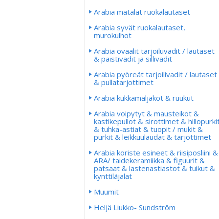
Arabia matalat ruokalautaset
Arabia syvät ruokalautaset,
murokulhot
Arabia ovaalit tarjoiluvadit / lautaset
& paistivadit ja sillivadit
Arabia pyöreät tarjoilivadit / lautaset
& pullatarjottimet
Arabia kukkamaljakot & ruukut
Arabia voipytyt & mausteikot &
kastikepullot & sirottimet & hillopurki
& tuhka-astiat & tuopit / mukit &
purkit & leikkuulaudat & tarjottimet
Arabia koriste esineet & riisiposliini &
ARA/ taidekeramiikka & figuurit &
patsaat & lastenastiastot & tuikut &
kynttiläjalat
Muumit
Heljä Liukko- Sundström