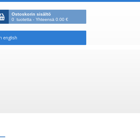
Ostoskorin sisältö
0 tuotetta - Yhteensä 0.00 €