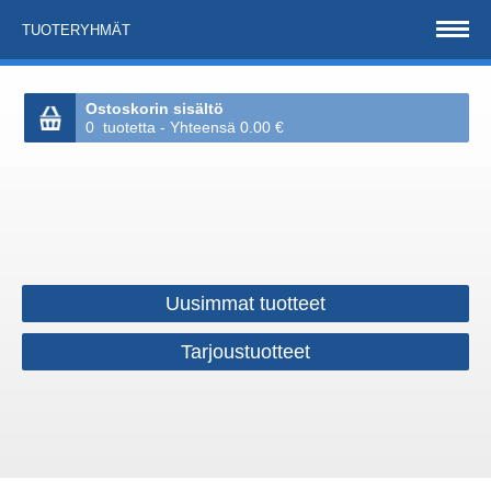
TUOTERYHMÄT
Ostoskorin sisältö
0 tuotetta - Yhteensä 0.00 €
Uusimmat tuotteet
Tarjoustuotteet