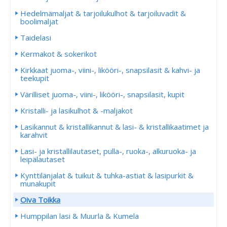
Hedelmämaljat & tarjoilukulhot & tarjoiluvadit &
boolimaljat
Taidelasi
Kermakot & sokerikot
Kirkkaat juoma-, viini-, likööri-, snapsilasit & kahvi- ja
teekupit
Värilliset juoma-, viini-, likööri-, snapsilasit, kupit
Kristalli- ja lasikulhot & -maljakot
Lasikannut & kristallikannut & lasi- & kristallikaatimet ja
karahvit
Lasi- ja kristallilautaset, pulla-, ruoka-, alkuruoka- ja
leipälautaset
Kynttilänjalat & tuikut & tuhka-astiat & lasipurkit &
munakupit
Oiva Toikka
Humppilan lasi & Muurla & Kumela