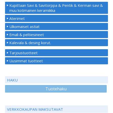
Kupittaan Savi & Savitorppa & Pentik & Kerman savi &
muu kotimainen keramiikka
Aterimet
Ulkomaiset astiat
Emali & peltiesineet
Kalevala & desing korut.
Tarjoustuotteet
Uusimmat tuotteet
HAKU
Tuotehaku
VERKKOKAUPAN MAKSUTAVAT