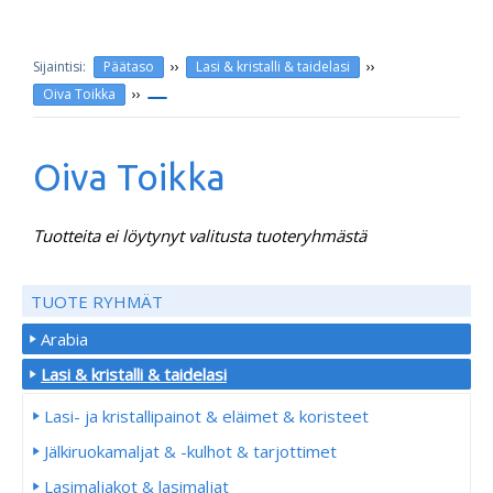
››
››
Päätaso
Lasi & kristalli & taidelasi
››
Oiva Toikka
Oiva Toikka
Tuotteita ei löytynyt valitusta tuoteryhmästä
TUOTE RYHMÄT
Arabia
Lasi & kristalli & taidelasi
Lasi- ja kristallipainot & eläimet & koristeet
Jälkiruokamaljat & -kulhot & tarjottimet
Lasimaljakot & lasimaljat