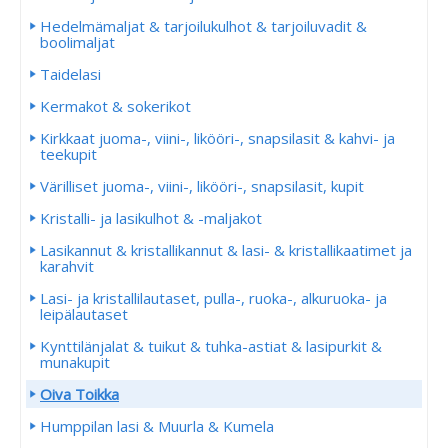
Hedelmämaljat & tarjoilukulhot & tarjoiluvadit &
boolimaljat
Taidelasi
Kermakot & sokerikot
Kirkkaat juoma-, viini-, likööri-, snapsilasit & kahvi- ja
teekupit
Värilliset juoma-, viini-, likööri-, snapsilasit, kupit
Kristalli- ja lasikulhot & -maljakot
Lasikannut & kristallikannut & lasi- & kristallikaatimet ja
karahvit
Lasi- ja kristallilautaset, pulla-, ruoka-, alkuruoka- ja
leipälautaset
Kynttilänjalat & tuikut & tuhka-astiat & lasipurkit &
munakupit
Oiva Toikka
Humppilan lasi & Muurla & Kumela