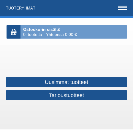
TUOTERYHMÄT
Ostoskorin sisältö
0 tuotetta - Yhteensä 0.00 €
Uusimmat tuotteet
Tarjoustuotteet