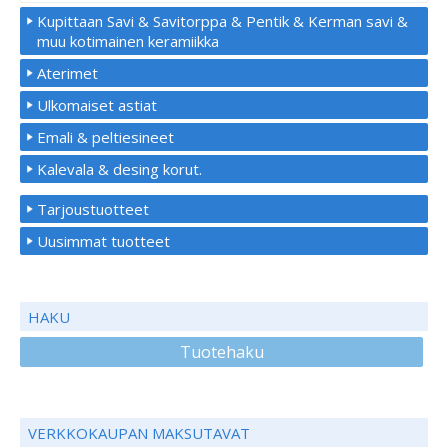
Kupittaan Savi & Savitorppa & Pentik & Kerman savi &
muu kotimainen keramiikka
Aterimet
Ulkomaiset astiat
Emali & peltiesineet
Kalevala & desing korut.
Tarjoustuotteet
Uusimmat tuotteet
HAKU
Tuotehaku
VERKKOKAUPAN MAKSUTAVAT