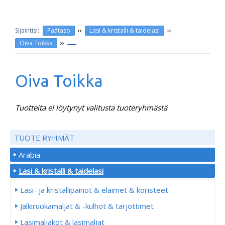
››
››
Päätaso
Lasi & kristalli & taidelasi
››
Oiva Toikka
Oiva Toikka
Tuotteita ei löytynyt valitusta tuoteryhmästä
TUOTE RYHMÄT
Arabia
Lasi & kristalli & taidelasi
Lasi- ja kristallipainot & eläimet & koristeet
Jälkiruokamaljat & -kulhot & tarjottimet
Lasimaljakot & lasimaljat