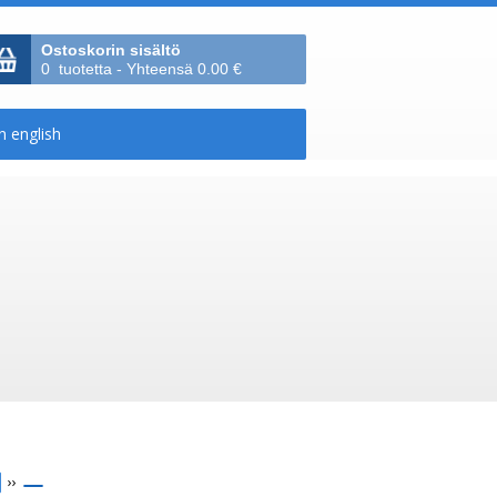
Ostoskorin sisältö
0 tuotetta - Yhteensä 0.00 €
››