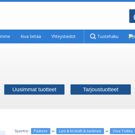
tamme
Kiva tietää
Yhteystiedot
Tuotehaku
Uusimmat tuotteet
Tarjoustuotteet
››
››
Päätaso
Lasi & kristalli & taidelasi
Oiva Toikka