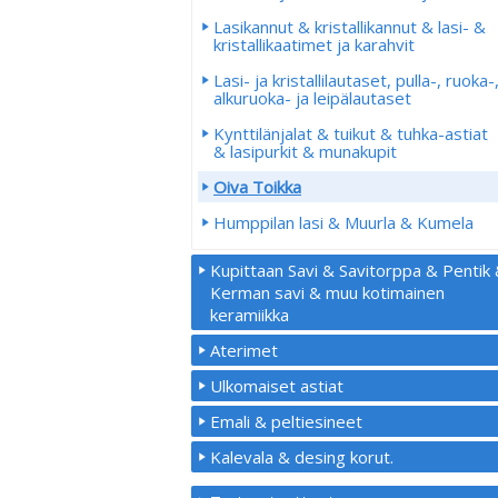
Lasikannut & kristallikannut & lasi- &
kristallikaatimet ja karahvit
Lasi- ja kristallilautaset, pulla-, ruoka-
alkuruoka- ja leipälautaset
Kynttilänjalat & tuikut & tuhka-astiat
& lasipurkit & munakupit
Oiva Toikka
Humppilan lasi & Muurla & Kumela
Kupittaan Savi & Savitorppa & Pentik
Kerman savi & muu kotimainen
keramiikka
Aterimet
Ulkomaiset astiat
Emali & peltiesineet
Kalevala & desing korut.