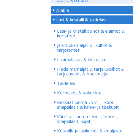
Arabia
Lasi & kristalli & taidelasi
Lasi- ja kristallipainot & eläimet &
koristeet
Jälkiruokamaljat & -kulhot &
tarjottimet
Lasimaljakot & lasimaljat
Hedelmämaljat & tarjoilukulhot &
tarjoiluvadit & boolimaljat
Taidelasi
Kermakot & sokerikot
Kirkkaat juoma-, viini-, likööri-,
snapsilasit & kahvi- ja teekupit
Värilliset juoma-, viini-, likööri-,
snapsilasit, kupit
Kristalli- ja lasikulhot & -maljakot