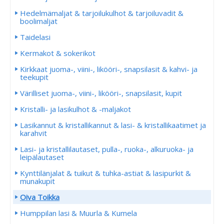
Hedelmämaljat & tarjoilukulhot & tarjoiluvadit &
boolimaljat
Taidelasi
Kermakot & sokerikot
Kirkkaat juoma-, viini-, likööri-, snapsilasit & kahvi- ja
teekupit
Värilliset juoma-, viini-, likööri-, snapsilasit, kupit
Kristalli- ja lasikulhot & -maljakot
Lasikannut & kristallikannut & lasi- & kristallikaatimet ja
karahvit
Lasi- ja kristallilautaset, pulla-, ruoka-, alkuruoka- ja
leipälautaset
Kynttilänjalat & tuikut & tuhka-astiat & lasipurkit &
munakupit
Oiva Toikka
Humppilan lasi & Muurla & Kumela