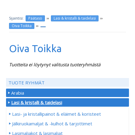
››
››
Päätaso
Lasi & kristalli & taidelasi
››
Oiva Toikka
Oiva Toikka
Tuotteita ei löytynyt valitusta tuoteryhmästä
TUOTE RYHMÄT
Arabia
Lasi & kristalli & taidelasi
Lasi- ja kristallipainot & eläimet & koristeet
Jälkiruokamaljat & -kulhot & tarjottimet
Lasimaljakot & lasimaljat