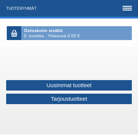
TUOTERYHMÄT
Ostoskorin sisältö
0 tuotetta - Yhteensä 0.00 €
Uusimmat tuotteet
Tarjoustuotteet