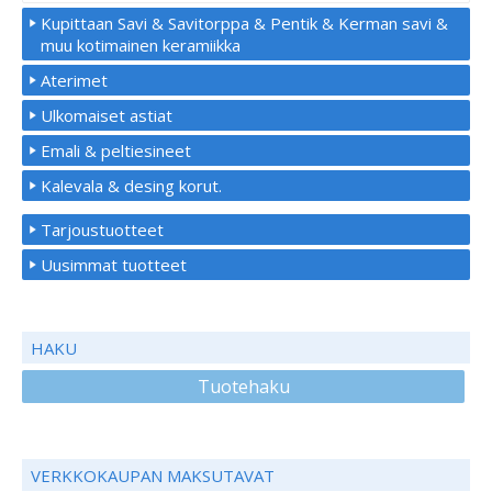
Kupittaan Savi & Savitorppa & Pentik & Kerman savi &
muu kotimainen keramiikka
Aterimet
Ulkomaiset astiat
Emali & peltiesineet
Kalevala & desing korut.
Tarjoustuotteet
Uusimmat tuotteet
HAKU
Tuotehaku
VERKKOKAUPAN MAKSUTAVAT