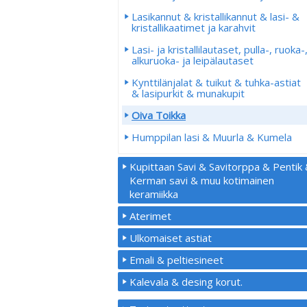
Lasikannut & kristallikannut & lasi- &
kristallikaatimet ja karahvit
Lasi- ja kristallilautaset, pulla-, ruoka-
alkuruoka- ja leipälautaset
Kynttilänjalat & tuikut & tuhka-astiat
& lasipurkit & munakupit
Oiva Toikka
Humppilan lasi & Muurla & Kumela
Kupittaan Savi & Savitorppa & Pentik
Kerman savi & muu kotimainen
keramiikka
Aterimet
Ulkomaiset astiat
Emali & peltiesineet
Kalevala & desing korut.