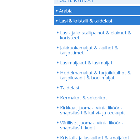
Arabia
Lasi & kristalli & taidelasi
Lasi- ja kristallipainot & eläimet &
koristeet
Jälkiruokamaljat & -kulhot &
tarjottimet
Lasimaljakot & lasimaljat
Hedelmämaljat & tarjoilukulhot &
tarjoiluvadit & boolimaljat
Taidelasi
Kermakot & sokerikot
Kirkkaat juoma-, viini-, likööri-,
snapsilasit & kahvi- ja teekupit
Värilliset juoma-, viini-, likööri-,
snapsilasit, kupit
Kristalli- ja lasikulhot & -maljakot