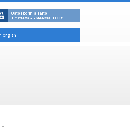
Ostoskorin sisältö
0 tuotetta - Yhteensä 0.00 €
››