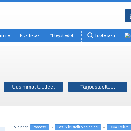
tamme
Kiva tietää
Yhteystiedot
Tuotehaku
Uusimmat tuotteet
Tarjoustuotteet
››
››
Päätaso
Lasi & kristalli & taidelasi
Oiva Toikka