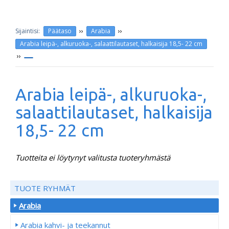
››
››
Päätaso
Arabia
Arabia leipä-, alkuruoka-, salaattilautaset, halkaisija 18,5- 22 cm
››
Arabia leipä-, alkuruoka-,
salaattilautaset, halkaisija
18,5- 22 cm
Tuotteita ei löytynyt valitusta tuoteryhmästä
TUOTE RYHMÄT
Arabia
Arabia kahvi- ja teekannut