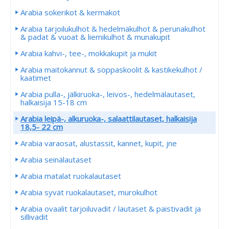
Arabia sokerikot & kermakot
Arabia tarjoilukulhot & hedelmäkulhot & perunakulhot
& padat & vuoat & liemikulhot & munakupit
Arabia kahvi-, tee-, mokkakupit ja mukit
Arabia maitokannut & soppaskoolit & kastikekulhot /
kaatimet
Arabia pulla-, jälkiruoka-, leivos-, hedelmälautaset,
halkaisija 15-18 cm
Arabia leipä-, alkuruoka-, salaattilautaset, halkaisija
18,5- 22 cm
Arabia varaosat, alustassit, kannet, kupit, jne
Arabia seinälautaset
Arabia matalat ruokalautaset
Arabia syvät ruokalautaset, murokulhot
Arabia ovaalit tarjoiluvadit / lautaset & paistivadit ja
sillivadit