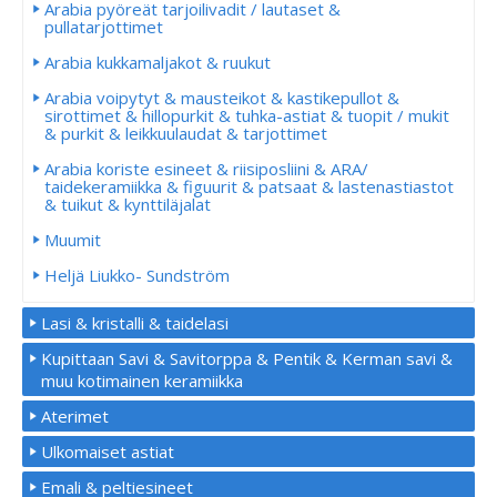
Arabia pyöreät tarjoilivadit / lautaset &
pullatarjottimet
Arabia kukkamaljakot & ruukut
Arabia voipytyt & mausteikot & kastikepullot &
sirottimet & hillopurkit & tuhka-astiat & tuopit / mukit
& purkit & leikkuulaudat & tarjottimet
Arabia koriste esineet & riisiposliini & ARA/
taidekeramiikka & figuurit & patsaat & lastenastiastot
& tuikut & kynttiläjalat
Muumit
Heljä Liukko- Sundström
Lasi & kristalli & taidelasi
Kupittaan Savi & Savitorppa & Pentik & Kerman savi &
muu kotimainen keramiikka
Aterimet
Ulkomaiset astiat
Emali & peltiesineet