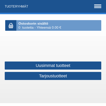
TUOTERYHMÄT
Ostoskorin sisältö
0 tuotetta - Yhteensä 0.00 €
Uusimmat tuotteet
Tarjoustuotteet