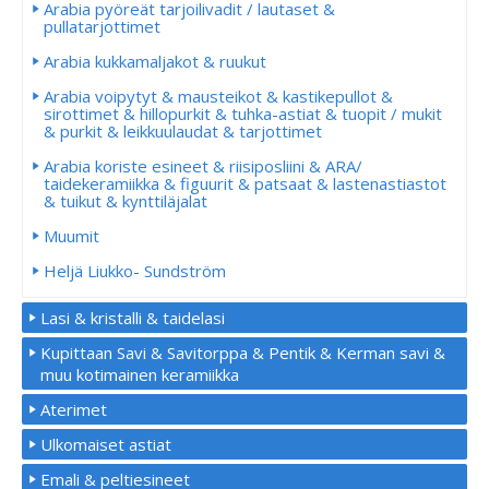
Arabia pyöreät tarjoilivadit / lautaset &
pullatarjottimet
Arabia kukkamaljakot & ruukut
Arabia voipytyt & mausteikot & kastikepullot &
sirottimet & hillopurkit & tuhka-astiat & tuopit / mukit
& purkit & leikkuulaudat & tarjottimet
Arabia koriste esineet & riisiposliini & ARA/
taidekeramiikka & figuurit & patsaat & lastenastiastot
& tuikut & kynttiläjalat
Muumit
Heljä Liukko- Sundström
Lasi & kristalli & taidelasi
Kupittaan Savi & Savitorppa & Pentik & Kerman savi &
muu kotimainen keramiikka
Aterimet
Ulkomaiset astiat
Emali & peltiesineet