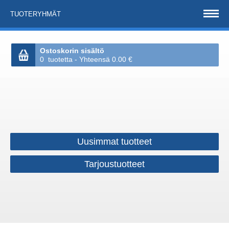
TUOTERYHMÄT
Ostoskorin sisältö
0 tuotetta - Yhteensä 0.00 €
Uusimmat tuotteet
Tarjoustuotteet