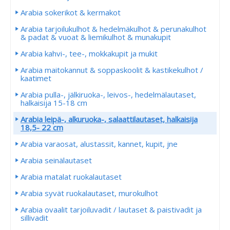
Arabia sokerikot & kermakot
Arabia tarjoilukulhot & hedelmäkulhot & perunakulhot
& padat & vuoat & liemikulhot & munakupit
Arabia kahvi-, tee-, mokkakupit ja mukit
Arabia maitokannut & soppaskoolit & kastikekulhot /
kaatimet
Arabia pulla-, jälkiruoka-, leivos-, hedelmälautaset,
halkaisija 15-18 cm
Arabia leipä-, alkuruoka-, salaattilautaset, halkaisija
18,5- 22 cm
Arabia varaosat, alustassit, kannet, kupit, jne
Arabia seinälautaset
Arabia matalat ruokalautaset
Arabia syvät ruokalautaset, murokulhot
Arabia ovaalit tarjoiluvadit / lautaset & paistivadit ja
sillivadit