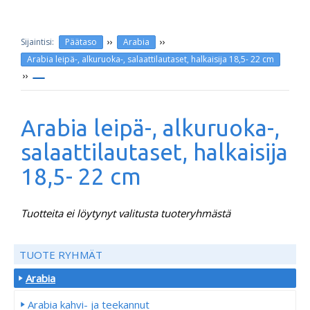
››
››
Päätaso
Arabia
Arabia leipä-, alkuruoka-, salaattilautaset, halkaisija 18,5- 22 cm
››
Arabia leipä-, alkuruoka-,
salaattilautaset, halkaisija
18,5- 22 cm
Tuotteita ei löytynyt valitusta tuoteryhmästä
TUOTE RYHMÄT
Arabia
Arabia kahvi- ja teekannut