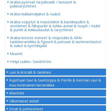
Arabia pyöreät tarjoilivadit / lautaset &
pullatarjottimet
Arabia kukkamaljakot & ruukut
Arabia voipytyt & mausteikot & kastikepullot &
sirottimet & hillopurkit & tuhka-astiat & tuopit / mukit
& purkit & leikkuulaudat & tarjottimet
Arabia koriste esineet & riisiposliini & ARA/
taidekeramiikka & figuurit & patsaat & lastenastiastot
& tuikut & kynttiläjalat
Muumit
Heljä Liukko- Sundström
Lasi & kristalli & taidelasi
Kupittaan Savi & Savitorppa & Pentik & Kerman savi &
muu kotimainen keramiikka
Aterimet
Ulkomaiset astiat
Emali & peltiesineet