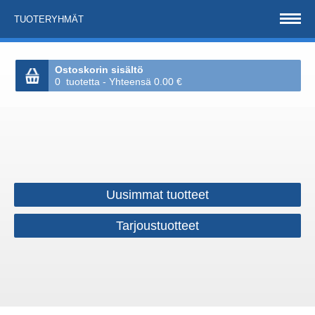
TUOTERYHMÄT
Ostoskorin sisältö
0 tuotetta - Yhteensä 0.00 €
Uusimmat tuotteet
Tarjoustuotteet