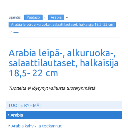
››
››
Päätaso
Arabia
Arabia leipä-, alkuruoka-, salaattilautaset, halkaisija 18,5- 22 cm
››
Arabia leipä-, alkuruoka-,
salaattilautaset, halkaisija
18,5- 22 cm
Tuotteita ei löytynyt valitusta tuoteryhmästä
TUOTE RYHMÄT
Arabia
Arabia kahvi- ja teekannut