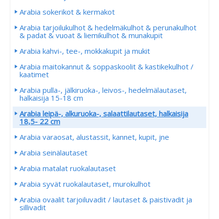
Arabia sokerikot & kermakot
Arabia tarjoilukulhot & hedelmäkulhot & perunakulhot
& padat & vuoat & liemikulhot & munakupit
Arabia kahvi-, tee-, mokkakupit ja mukit
Arabia maitokannut & soppaskoolit & kastikekulhot /
kaatimet
Arabia pulla-, jälkiruoka-, leivos-, hedelmälautaset,
halkaisija 15-18 cm
Arabia leipä-, alkuruoka-, salaattilautaset, halkaisija
18,5- 22 cm
Arabia varaosat, alustassit, kannet, kupit, jne
Arabia seinälautaset
Arabia matalat ruokalautaset
Arabia syvät ruokalautaset, murokulhot
Arabia ovaalit tarjoiluvadit / lautaset & paistivadit ja
sillivadit