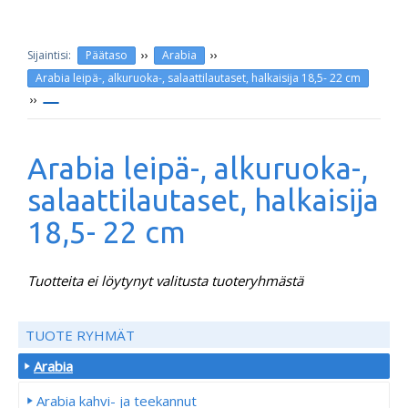
››
››
Päätaso
Arabia
Arabia leipä-, alkuruoka-, salaattilautaset, halkaisija 18,5- 22 cm
››
Arabia leipä-, alkuruoka-,
salaattilautaset, halkaisija
18,5- 22 cm
Tuotteita ei löytynyt valitusta tuoteryhmästä
TUOTE RYHMÄT
Arabia
Arabia kahvi- ja teekannut