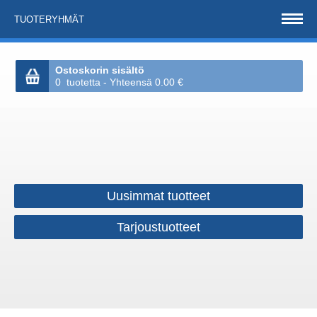
TUOTERYHMÄT
Ostoskorin sisältö
0 tuotetta - Yhteensä 0.00 €
Uusimmat tuotteet
Tarjoustuotteet