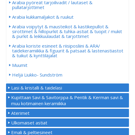
Arabia pyöreät tarjoilivadit / lautaset &
pullatarjottimet
Arabia kukkamaljakot & ruukut
Arabia voipytyt & mausteikot & kastikepullot &
sirottimet & hillopurkit & tuhka-astiat & tuopit / mukit
& purkit & leikkuulaudat & tarjottimet
Arabia koriste esineet & riisiposliini & ARA/
taidekeramiikka & figuurit & patsaat & lastenastiastot
& tuikut & kynttiläjalat
Muumit
Heljä Liukko- Sundström
Lasi & kristalli & taidelasi
Kupittaan Savi & Savitorppa & Pentik & Kerman savi &
muu kotimainen keramiikka
Aterimet
Ulkomaiset astiat
Emali & peltiesineet