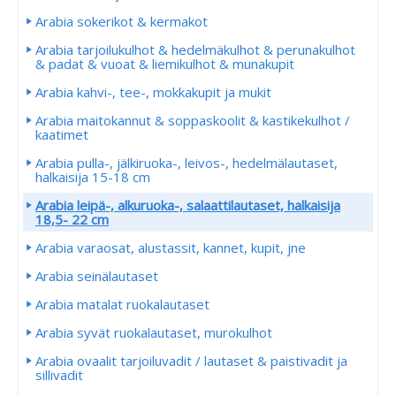
Arabia sokerikot & kermakot
Arabia tarjoilukulhot & hedelmäkulhot & perunakulhot
& padat & vuoat & liemikulhot & munakupit
Arabia kahvi-, tee-, mokkakupit ja mukit
Arabia maitokannut & soppaskoolit & kastikekulhot /
kaatimet
Arabia pulla-, jälkiruoka-, leivos-, hedelmälautaset,
halkaisija 15-18 cm
Arabia leipä-, alkuruoka-, salaattilautaset, halkaisija
18,5- 22 cm
Arabia varaosat, alustassit, kannet, kupit, jne
Arabia seinälautaset
Arabia matalat ruokalautaset
Arabia syvät ruokalautaset, murokulhot
Arabia ovaalit tarjoiluvadit / lautaset & paistivadit ja
sillivadit