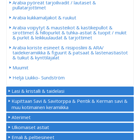
Arabia pyöreät tarjoilivadit / lautaset &
pullatarjottimet
Arabia kukkamaljakot & ruukut
Arabia voipytyt & mausteikot & kastikepullot &
sirottimet & hillopurkit & tuhka-astiat & tuopit / mukit
& purkit & leikkuulaudat & tarjottimet
Arabia koriste esineet & riisiposliini & ARA/
taidekeramiikka & figuurit & patsaat & lastenastiastot
& tuikut & kynttiläjalat
Muumit
Heljä Liukko- Sundström
Lasi & kristalli & taidelasi
Kupittaan Savi & Savitorppa & Pentik & Kerman savi &
muu kotimainen keramiikka
Aterimet
Ulkomaiset astiat
Emali & peltiesineet