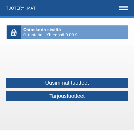
TUOTERYHMÄT
Ostoskorin sisältö
0 tuotetta - Yhteensä 0.00 €
Uusimmat tuotteet
Tarjoustuotteet