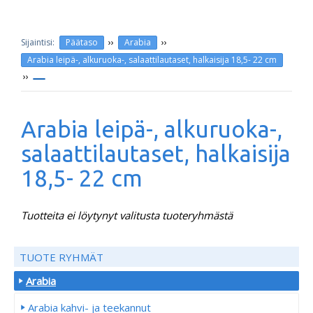
››
››
Päätaso
Arabia
Arabia leipä-, alkuruoka-, salaattilautaset, halkaisija 18,5- 22 cm
››
Arabia leipä-, alkuruoka-,
salaattilautaset, halkaisija
18,5- 22 cm
Tuotteita ei löytynyt valitusta tuoteryhmästä
TUOTE RYHMÄT
Arabia
Arabia kahvi- ja teekannut