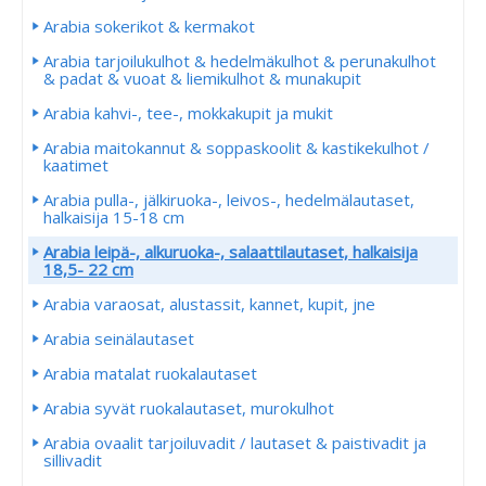
Arabia sokerikot & kermakot
Arabia tarjoilukulhot & hedelmäkulhot & perunakulhot
& padat & vuoat & liemikulhot & munakupit
Arabia kahvi-, tee-, mokkakupit ja mukit
Arabia maitokannut & soppaskoolit & kastikekulhot /
kaatimet
Arabia pulla-, jälkiruoka-, leivos-, hedelmälautaset,
halkaisija 15-18 cm
Arabia leipä-, alkuruoka-, salaattilautaset, halkaisija
18,5- 22 cm
Arabia varaosat, alustassit, kannet, kupit, jne
Arabia seinälautaset
Arabia matalat ruokalautaset
Arabia syvät ruokalautaset, murokulhot
Arabia ovaalit tarjoiluvadit / lautaset & paistivadit ja
sillivadit