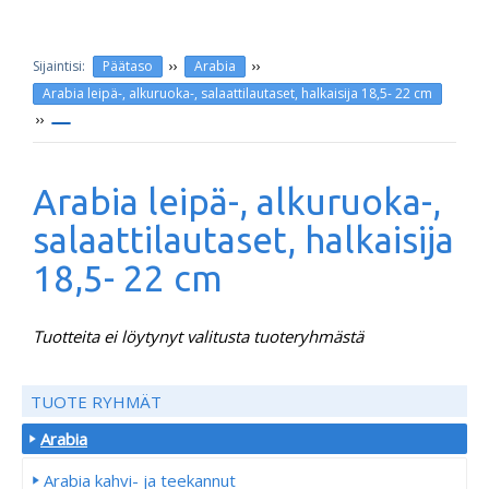
››
››
Päätaso
Arabia
Arabia leipä-, alkuruoka-, salaattilautaset, halkaisija 18,5- 22 cm
››
Arabia leipä-, alkuruoka-,
salaattilautaset, halkaisija
18,5- 22 cm
Tuotteita ei löytynyt valitusta tuoteryhmästä
TUOTE RYHMÄT
Arabia
Arabia kahvi- ja teekannut