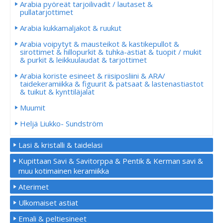
Arabia pyöreät tarjoilivadit / lautaset &
pullatarjottimet
Arabia kukkamaljakot & ruukut
Arabia voipytyt & mausteikot & kastikepullot &
sirottimet & hillopurkit & tuhka-astiat & tuopit / mukit
& purkit & leikkuulaudat & tarjottimet
Arabia koriste esineet & riisiposliini & ARA/
taidekeramiikka & figuurit & patsaat & lastenastiastot
& tuikut & kynttiläjalat
Muumit
Heljä Liukko- Sundström
Lasi & kristalli & taidelasi
Kupittaan Savi & Savitorppa & Pentik & Kerman savi &
muu kotimainen keramiikka
Aterimet
Ulkomaiset astiat
Emali & peltiesineet