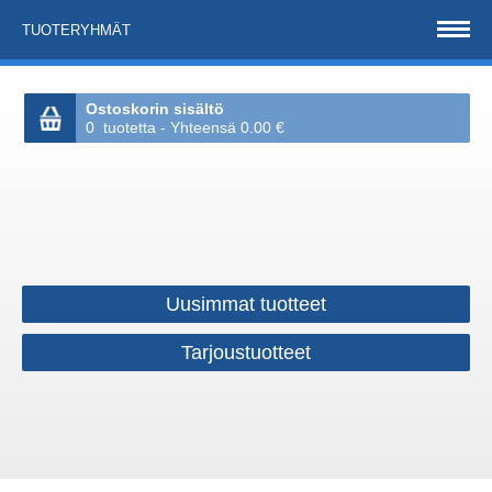
TUOTERYHMÄT
Ostoskorin sisältö
0 tuotetta - Yhteensä 0.00 €
Uusimmat tuotteet
Tarjoustuotteet