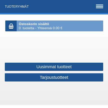
TUOTERYHMÄT
Ostoskorin sisältö
0 tuotetta - Yhteensä 0.00 €
Uusimmat tuotteet
Tarjoustuotteet