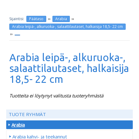
››
››
Päätaso
Arabia
Arabia leipä-, alkuruoka-, salaattilautaset, halkaisija 18,5- 22 cm
››
Arabia leipä-, alkuruoka-,
salaattilautaset, halkaisija
18,5- 22 cm
Tuotteita ei löytynyt valitusta tuoteryhmästä
TUOTE RYHMÄT
Arabia
Arabia kahvi- ja teekannut