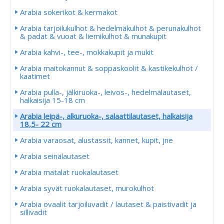
Arabia sokerikot & kermakot
Arabia tarjoilukulhot & hedelmäkulhot & perunakulhot
& padat & vuoat & liemikulhot & munakupit
Arabia kahvi-, tee-, mokkakupit ja mukit
Arabia maitokannut & soppaskoolit & kastikekulhot /
kaatimet
Arabia pulla-, jälkiruoka-, leivos-, hedelmälautaset,
halkaisija 15-18 cm
Arabia leipä-, alkuruoka-, salaattilautaset, halkaisija
18,5- 22 cm
Arabia varaosat, alustassit, kannet, kupit, jne
Arabia seinälautaset
Arabia matalat ruokalautaset
Arabia syvät ruokalautaset, murokulhot
Arabia ovaalit tarjoiluvadit / lautaset & paistivadit ja
sillivadit