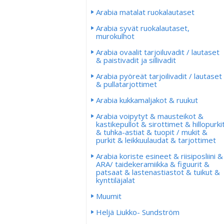
Arabia matalat ruokalautaset
Arabia syvät ruokalautaset,
murokulhot
Arabia ovaalit tarjoiluvadit / lautaset
& paistivadit ja sillivadit
Arabia pyöreät tarjoilivadit / lautaset
& pullatarjottimet
Arabia kukkamaljakot & ruukut
Arabia voipytyt & mausteikot &
kastikepullot & sirottimet & hillopurki
& tuhka-astiat & tuopit / mukit &
purkit & leikkuulaudat & tarjottimet
Arabia koriste esineet & riisiposliini &
ARA/ taidekeramiikka & figuurit &
patsaat & lastenastiastot & tuikut &
kynttiläjalat
Muumit
Heljä Liukko- Sundström