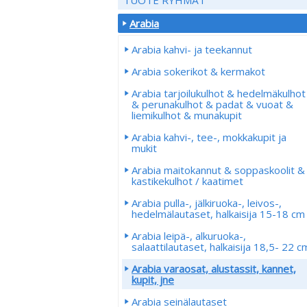
Arabia
Arabia kahvi- ja teekannut
Arabia sokerikot & kermakot
Arabia tarjoilukulhot & hedelmäkulhot
& perunakulhot & padat & vuoat &
liemikulhot & munakupit
Arabia kahvi-, tee-, mokkakupit ja
mukit
Arabia maitokannut & soppaskoolit &
kastikekulhot / kaatimet
Arabia pulla-, jälkiruoka-, leivos-,
hedelmälautaset, halkaisija 15-18 cm
Arabia leipä-, alkuruoka-,
salaattilautaset, halkaisija 18,5- 22 c
Arabia varaosat, alustassit, kannet,
kupit, jne
Arabia seinälautaset