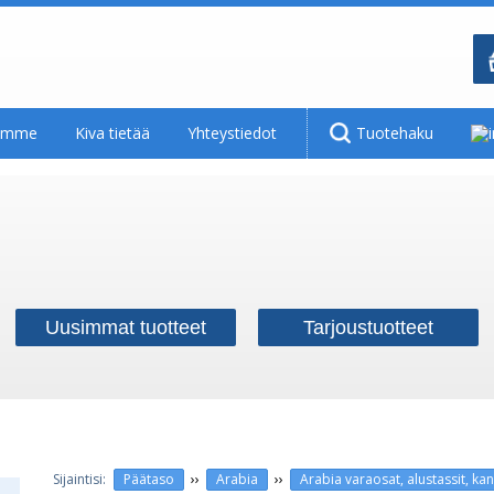
tamme
Kiva tietää
Yhteystiedot
Tuotehaku
Uusimmat tuotteet
Tarjoustuotteet
››
››
Päätaso
Arabia
Arabia varaosat, alustassit, kan