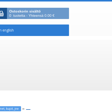
Ostoskorin sisältö
0 tuotetta - Yhteensä 0.00 €
››
net, kupit, jne