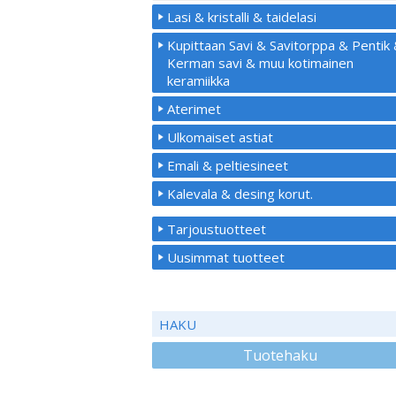
Lasi & kristalli & taidelasi
Kupittaan Savi & Savitorppa & Pentik
Kerman savi & muu kotimainen
keramiikka
Aterimet
Ulkomaiset astiat
Emali & peltiesineet
Kalevala & desing korut.
Tarjoustuotteet
Uusimmat tuotteet
HAKU
Tuotehaku