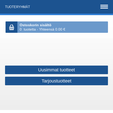
TUOTERYHMÄT
Ostoskorin sisältö
0 tuotetta - Yhteensä 0.00 €
Uusimmat tuotteet
Tarjoustuotteet