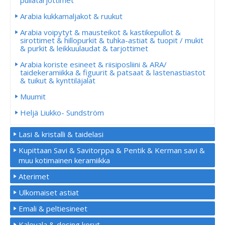
pullatarjottimet
Arabia kukkamaljakot & ruukut
Arabia voipytyt & mausteikot & kastikepullot &
sirottimet & hillopurkit & tuhka-astiat & tuopit / mukit
& purkit & leikkuulaudat & tarjottimet
Arabia koriste esineet & riisiposliini & ARA/
taidekeramiikka & figuurit & patsaat & lastenastiastot
& tuikut & kynttiläjalat
Muumit
Heljä Liukko- Sundström
Lasi & kristalli & taidelasi
Kupittaan Savi & Savitorppa & Pentik & Kerman savi &
muu kotimainen keramiikka
Aterimet
Ulkomaiset astiat
Emali & peltiesineet
Kalevala & desing korut.