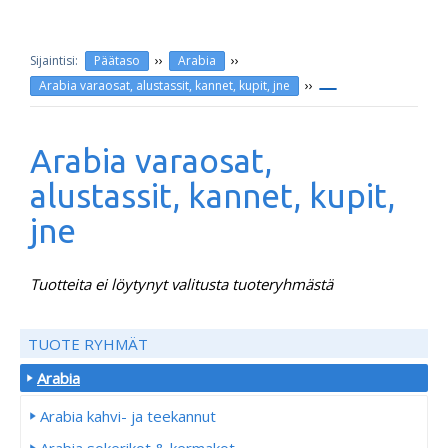
››
››
Päätaso
Arabia
››
Arabia varaosat, alustassit, kannet, kupit, jne
Arabia varaosat,
alustassit, kannet, kupit,
jne
Tuotteita ei löytynyt valitusta tuoteryhmästä
TUOTE RYHMÄT
Arabia
Arabia kahvi- ja teekannut