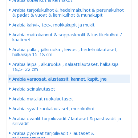
Arabia sokerikot & kermakot
Arabia tarjoilukulhot & hedelmäkulhot & perunakulhot
& padat & vuoat & liemikulhot & munakupit
Arabia kahvi-, tee-, mokkakupit ja mukit
Arabia maitokannut & soppaskoolit & kastikekulhot /
kaatimet
Arabia pulla-, jälkiruoka-, leivos-, hedelmälautaset,
halkaisija 15-18 cm
Arabia leipä-, alkuruoka-, salaattilautaset, halkaisija
18,5- 22 cm
Arabia varaosat, alustassit, kannet, kupit, jne
Arabia seinälautaset
Arabia matalat ruokalautaset
Arabia syvät ruokalautaset, murokulhot
Arabia ovaalit tarjoiluvadit / lautaset & paistivadit ja
sillivadit
Arabia pyöreät tarjoilivadit / lautaset &