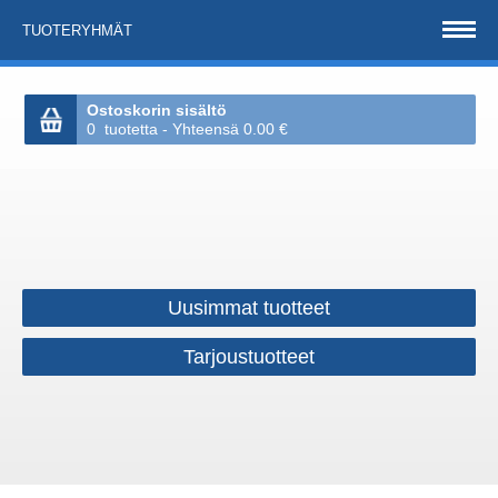
TUOTERYHMÄT
Ostoskorin sisältö
0 tuotetta - Yhteensä 0.00 €
Uusimmat tuotteet
Tarjoustuotteet