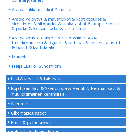
pullatarjottimet
Arabia kukkamaljakot & ruukut
Arabia voipytyt & mausteikot & kastikepullot &
sirottimet & hillopurkit & tuhka-astiat & tuopit / mukit
& purkit & leikkuulaudat & tarjottimet
Arabia koriste esineet & riisiposliini & ARA/
taidekeramiikka & figuurit & patsaat & lastenastiastot
& tuikut & kynttiläjalat
Muumit
Heljä Liukko- Sundström
Lasi & kristalli & taidelasi
Kupittaan Savi & Savitorppa & Pentik & Kerman savi &
muu kotimainen keramiikka
Aterimet
Ulkomaiset astiat
Emali & peltiesineet
Kalevala & desing korut.