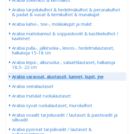
Arabia sokerikot & kermakot
Arabia tarjoilukulhot & hedelmäkulhot & perunakulhot
& padat & vuoat & liemikulhot & munakupit
Arabia kahvi-, tee-, mokkakupit ja mukit
Arabia maitokannut & soppaskoolit & kastikekulhot /
kaatimet
Arabia pulla-, jälkiruoka-, leivos-, hedelmälautaset,
halkaisija 15-18 cm
Arabia leipä-, alkuruoka-, salaattilautaset, halkaisija
18,5- 22 cm
Arabia varaosat, alustassit, kannet, kupit, jne
Arabia seinälautaset
Arabia matalat ruokalautaset
Arabia syvät ruokalautaset, murokulhot
Arabia ovaalit tarjoiluvadit / lautaset & paistivadit ja
sillivadit
Arabia pyöreät tarjoilivadit / lautaset &