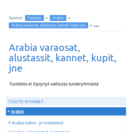
››
››
Päätaso
Arabia
››
Arabia varaosat, alustassit, kannet, kupit, jne
Arabia varaosat,
alustassit, kannet, kupit,
jne
Tuotteita ei löytynyt valitusta tuoteryhmästä
TUOTE RYHMÄT
Arabia
Arabia kahvi- ja teekannut