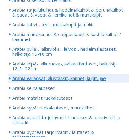
Arabia sokerikot & kermakot
Arabia tarjoilukulhot & hedelmäkulhot & perunakulhot
& padat & vuoat & liemikulhot & munakupit
Arabia kahvi-, tee-, mokkakupit ja mukit
Arabia maitokannut & soppaskoolit & kastikekulhot /
kaatimet
Arabia pulla-, jälkiruoka-, leivos-, hedelmälautaset,
halkaisija 15-18 cm
Arabia leipä-, alkuruoka-, salaattilautaset, halkaisija
18,5- 22 cm
Arabia varaosat, alustassit, kannet, kupit, jne
Arabia seinälautaset
Arabia matalat ruokalautaset
Arabia syvät ruokalautaset, murokulhot
Arabia ovaalit tarjoiluvadit / lautaset & paistivadit ja
sillivadit
Arabia pyöreät tarjoilivadit / lautaset &