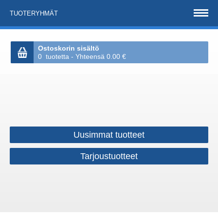
TUOTERYHMÄT
Ostoskorin sisältö
0 tuotetta - Yhteensä 0.00 €
Uusimmat tuotteet
Tarjoustuotteet