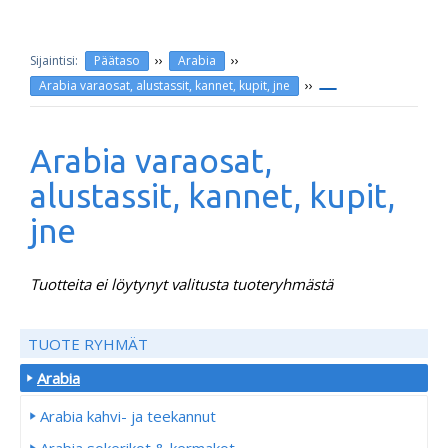
››
››
Päätaso
Arabia
››
Arabia varaosat, alustassit, kannet, kupit, jne
Arabia varaosat,
alustassit, kannet, kupit,
jne
Tuotteita ei löytynyt valitusta tuoteryhmästä
TUOTE RYHMÄT
Arabia
Arabia kahvi- ja teekannut