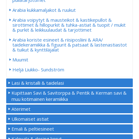
pullatarjottimet
Arabia kukkamaljakot & ruukut
Arabia voipytyt & mausteikot & kastikepullot &
sirottimet & hillopurkit & tuhka-astiat & tuopit / mukit
& purkit & leikkuulaudat & tarjottimet
Arabia koriste esineet & riisiposliini & ARA/
taidekeramiikka & figuurit & patsaat & lastenastiastot
& tuikut & kynttiläjalat
Muumit
Heljä Liukko- Sundström
Lasi & kristalli & taidelasi
Kupittaan Savi & Savitorppa & Pentik & Kerman savi &
muu kotimainen keramiikka
Aterimet
Ulkomaiset astiat
Emali & peltiesineet
Kalevala & desing korut.