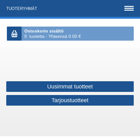
TUOTERYHMÄT
Ostoskorin sisältö
0 tuotetta - Yhteensä 0.00 €
Uusimmat tuotteet
Tarjoustuotteet