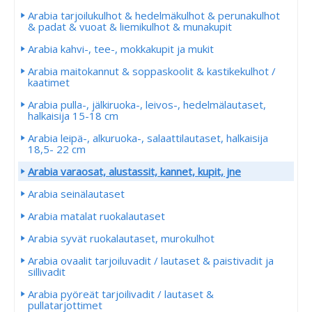
Arabia tarjoilukulhot & hedelmäkulhot & perunakulhot
& padat & vuoat & liemikulhot & munakupit
Arabia kahvi-, tee-, mokkakupit ja mukit
Arabia maitokannut & soppaskoolit & kastikekulhot /
kaatimet
Arabia pulla-, jälkiruoka-, leivos-, hedelmälautaset,
halkaisija 15-18 cm
Arabia leipä-, alkuruoka-, salaattilautaset, halkaisija
18,5- 22 cm
Arabia varaosat, alustassit, kannet, kupit, jne
Arabia seinälautaset
Arabia matalat ruokalautaset
Arabia syvät ruokalautaset, murokulhot
Arabia ovaalit tarjoiluvadit / lautaset & paistivadit ja
sillivadit
Arabia pyöreät tarjoilivadit / lautaset &
pullatarjottimet