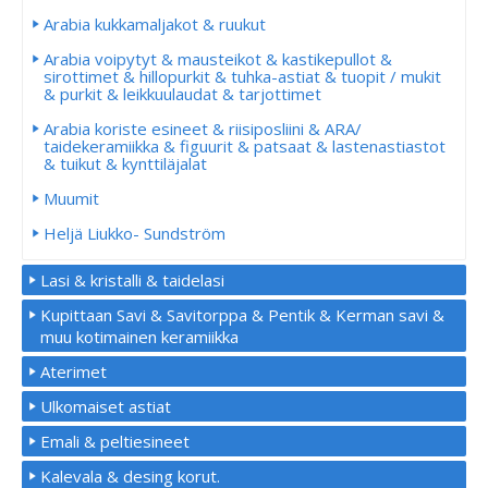
Arabia kukkamaljakot & ruukut
Arabia voipytyt & mausteikot & kastikepullot &
sirottimet & hillopurkit & tuhka-astiat & tuopit / mukit
& purkit & leikkuulaudat & tarjottimet
Arabia koriste esineet & riisiposliini & ARA/
taidekeramiikka & figuurit & patsaat & lastenastiastot
& tuikut & kynttiläjalat
Muumit
Heljä Liukko- Sundström
Lasi & kristalli & taidelasi
Kupittaan Savi & Savitorppa & Pentik & Kerman savi &
muu kotimainen keramiikka
Aterimet
Ulkomaiset astiat
Emali & peltiesineet
Kalevala & desing korut.