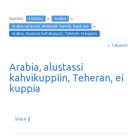
››
››
Päätaso
Arabia
››
Arabia varaosat, alustassit, kannet, kupit, jne
Arabia, alustassi kahvikuppiin, Teheran, ei kuppia
« Takaisin
Arabia, alustassi
kahvikuppiin, Teheran, ei
kuppia
Share
|