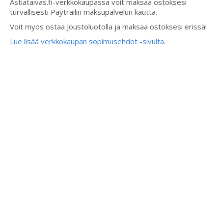
Astiataivas.fi-verkkokaupassa voit maksaa ostoksesi
turvallisesti Paytrailin maksupalvelun kautta.
Voit myös ostaa Joustoluotolla ja maksaa ostoksesi erissä!
Lue lisää verkkokaupan sopimusehdot -sivulta.