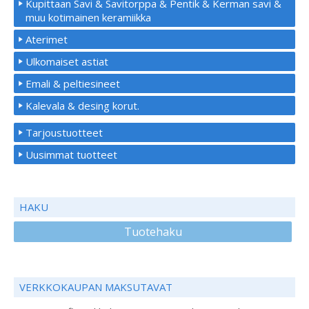
Kupittaan Savi & Savitorppa & Pentik & Kerman savi &
muu kotimainen keramiikka
Aterimet
Ulkomaiset astiat
Emali & peltiesineet
Kalevala & desing korut.
Tarjoustuotteet
Uusimmat tuotteet
HAKU
Tuotehaku
VERKKOKAUPAN MAKSUTAVAT