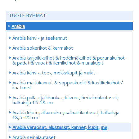
TUOTE RYHMÄT
Arabia
Arabia kahvi- ja teekannut
Arabia sokerikot & kermakot
Arabia tarjoilukulhot & hedelmäkulhot & perunakulhot
& padat & vuoat & liemikulhot & munakupit
Arabia kahvi-, tee-, mokkakupit ja mukit
Arabia maitokannut & soppaskoolit & kastikekulhot /
kaatimet
Arabia pulla-, jälkiruoka-, leivos-, hedelmälautaset,
halkaisija 15-18 cm
Arabia leipä-, alkuruoka-, salaattilautaset, halkaisija
18,5- 22 cm
Arabia varaosat, alustassit, kannet, kupit, jne
Arabia seinälautaset