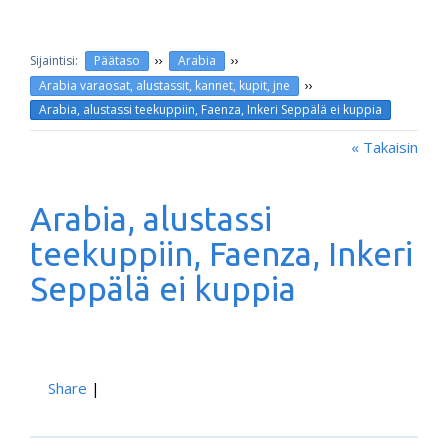
››
››
Päätaso
Arabia
››
Arabia varaosat, alustassit, kannet, kupit, jne
Arabia, alustassi teekuppiin, Faenza, Inkeri Seppälä ei kuppia
« Takaisin
Arabia, alustassi
teekuppiin, Faenza, Inkeri
Seppälä ei kuppia
Share
|