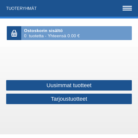
TUOTERYHMÄT
Ostoskorin sisältö
0 tuotetta - Yhteensä 0.00 €
Uusimmat tuotteet
Tarjoustuotteet