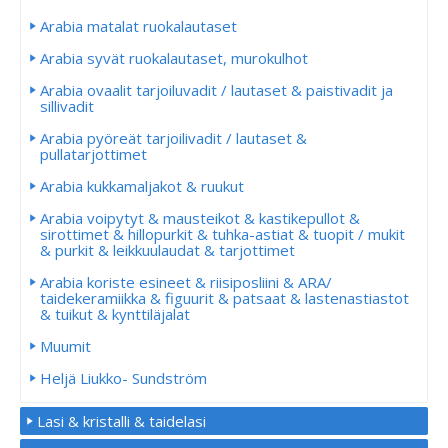
Arabia matalat ruokalautaset
Arabia syvät ruokalautaset, murokulhot
Arabia ovaalit tarjoiluvadit / lautaset & paistivadit ja
sillivadit
Arabia pyöreät tarjoilivadit / lautaset &
pullatarjottimet
Arabia kukkamaljakot & ruukut
Arabia voipytyt & mausteikot & kastikepullot &
sirottimet & hillopurkit & tuhka-astiat & tuopit / mukit
& purkit & leikkuulaudat & tarjottimet
Arabia koriste esineet & riisiposliini & ARA/
taidekeramiikka & figuurit & patsaat & lastenastiastot
& tuikut & kynttiläjalat
Muumit
Heljä Liukko- Sundström
Lasi & kristalli & taidelasi