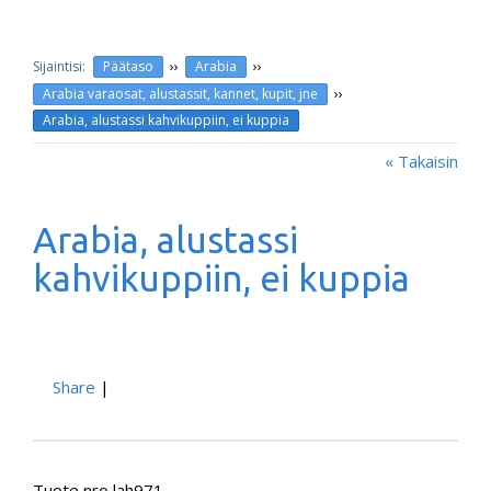
››
››
Päätaso
Arabia
››
Arabia varaosat, alustassit, kannet, kupit, jne
Arabia, alustassi kahvikuppiin, ei kuppia
« Takaisin
Arabia, alustassi
kahvikuppiin, ei kuppia
Share
|
Tuote nro lah971.