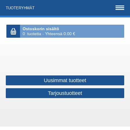
TUOTERYHMÄT
Ostoskorin sisältö
0 tuotetta - Yhteensä 0.00 €
Uusimmat tuotteet
Tarjoustuotteet