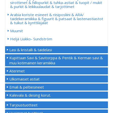
sirottimet & hillopurkit & tuhka-astiat & tuopit / mukit
& purkit & leikkuulaudat & tarjottimet
Arabia koriste esineet & riisiposliini & ARA/
taidekeramiikka & figuurit & patsaat & lastenastiastot
& tuikut & kynttiläjalat
Muumit
Heljä Liukko- Sundström
Lasi & kristalli & taidelasi
Kupittaan Savi & Savitorppa & Pentik & Kerman savi &
muu kotimainen keramiikka
Aterimet
Ulkomaiset astiat
Emali & peltiesineet
Kalevala & desing korut.
Tarjoustuotteet