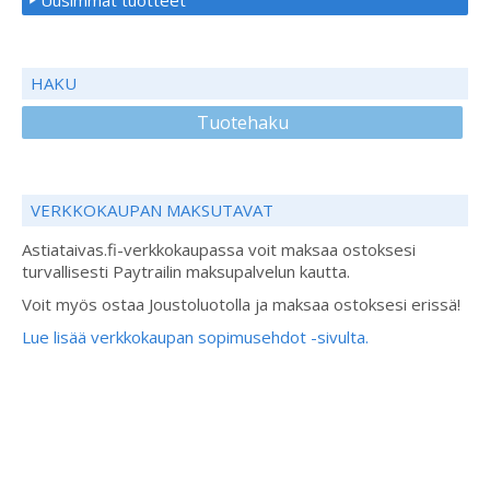
Uusimmat tuotteet
HAKU
Tuotehaku
VERKKOKAUPAN MAKSUTAVAT
Astiataivas.fi-verkkokaupassa voit maksaa ostoksesi
turvallisesti Paytrailin maksupalvelun kautta.
Voit myös ostaa Joustoluotolla ja maksaa ostoksesi erissä!
Lue lisää verkkokaupan sopimusehdot -sivulta.