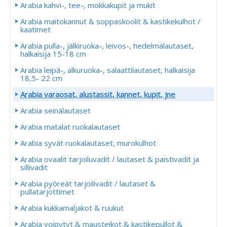
Arabia kahvi-, tee-, mokkakupit ja mukit
Arabia maitokannut & soppaskoolit & kastikekulhot /
kaatimet
Arabia pulla-, jälkiruoka-, leivos-, hedelmälautaset,
halkaisija 15-18 cm
Arabia leipä-, alkuruoka-, salaattilautaset, halkaisija
18,5- 22 cm
Arabia varaosat, alustassit, kannet, kupit, jne
Arabia seinälautaset
Arabia matalat ruokalautaset
Arabia syvät ruokalautaset, murokulhot
Arabia ovaalit tarjoiluvadit / lautaset & paistivadit ja
sillivadit
Arabia pyöreät tarjoilivadit / lautaset &
pullatarjottimet
Arabia kukkamaljakot & ruukut
Arabia voipytyt & mausteikot & kastikepullot &