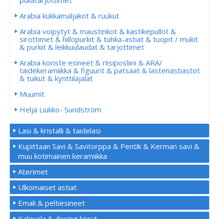
pullatarjottimet
Arabia kukkamaljakot & ruukut
Arabia voipytyt & mausteikot & kastikepullot &
sirottimet & hillopurkit & tuhka-astiat & tuopit / mukit
& purkit & leikkuulaudat & tarjottimet
Arabia koriste esineet & riisiposliini & ARA/
taidekeramiikka & figuurit & patsaat & lastenastiastot
& tuikut & kynttiläjalat
Muumit
Heljä Liukko- Sundström
Lasi & kristalli & taidelasi
Kupittaan Savi & Savitorppa & Pentik & Kerman savi &
muu kotimainen keramiikka
Aterimet
Ulkomaiset astiat
Emali & peltiesineet
Kalevala & desing korut.