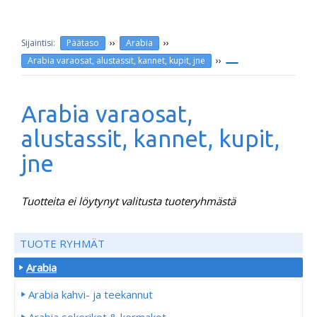
››
››
Päätaso
Arabia
››
Arabia varaosat, alustassit, kannet, kupit, jne
Arabia varaosat,
alustassit, kannet, kupit,
jne
Tuotteita ei löytynyt valitusta tuoteryhmästä
TUOTE RYHMÄT
Arabia
Arabia kahvi- ja teekannut