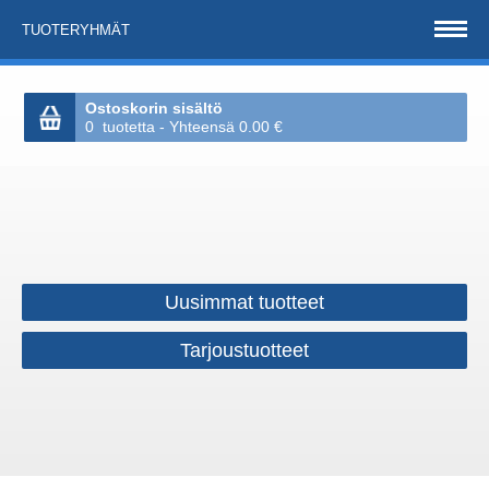
TUOTERYHMÄT
Ostoskorin sisältö
0 tuotetta - Yhteensä 0.00 €
Uusimmat tuotteet
Tarjoustuotteet