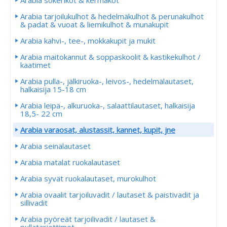
Arabia sokerikot & kermakot
Arabia tarjoilukulhot & hedelmäkulhot & perunakulhot
& padat & vuoat & liemikulhot & munakupit
Arabia kahvi-, tee-, mokkakupit ja mukit
Arabia maitokannut & soppaskoolit & kastikekulhot /
kaatimet
Arabia pulla-, jälkiruoka-, leivos-, hedelmälautaset,
halkaisija 15-18 cm
Arabia leipä-, alkuruoka-, salaattilautaset, halkaisija
18,5- 22 cm
Arabia varaosat, alustassit, kannet, kupit, jne
Arabia seinälautaset
Arabia matalat ruokalautaset
Arabia syvät ruokalautaset, murokulhot
Arabia ovaalit tarjoiluvadit / lautaset & paistivadit ja
sillivadit
Arabia pyöreät tarjoilivadit / lautaset &