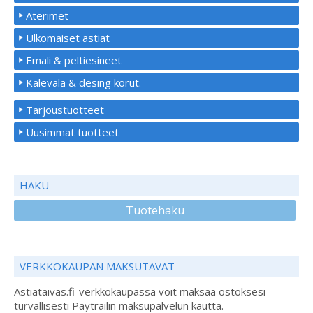
Aterimet
Ulkomaiset astiat
Emali & peltiesineet
Kalevala & desing korut.
Tarjoustuotteet
Uusimmat tuotteet
HAKU
Tuotehaku
VERKKOKAUPAN MAKSUTAVAT
Astiataivas.fi-verkkokaupassa voit maksaa ostoksesi
turvallisesti Paytrailin maksupalvelun kautta.