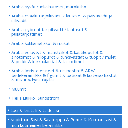
Arabia syvät ruokalautaset, murokulhot
Arabia ovaalit tarjoiluvadit / lautaset & paistivadit ja
sillivadit
Arabia pyöreät tarjoilivadit / lautaset &
pullatarjottimet
Arabia kukkamaljakot & ruukut
Arabia voipytyt & mausteikot & kastikepullot &
sirottimet & hillopurkit & tuhka-astiat & tuopit / mukit
& purkit & leikkuulaudat & tarjottimet
Arabia koriste esineet & riisiposliini & ARA/
taidekeramiikka & figuurit & patsaat & lastenastiastot
& tuikut & kynttiläjalat
Muumit
Heljä Liukko- Sundström
Lasi & kristalli & taidelasi
Kupittaan Savi & Savitorppa & Pentik & Kerman savi &
muu kotimainen keramiikka