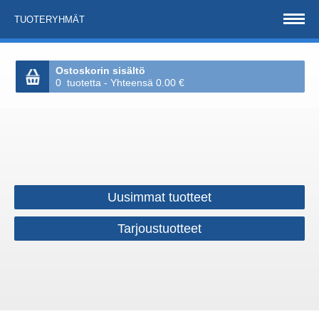
TUOTERYHMÄT
Ostoskorin sisältö
0 tuotetta - Yhteensä 0.00 €
Uusimmat tuotteet
Tarjoustuotteet