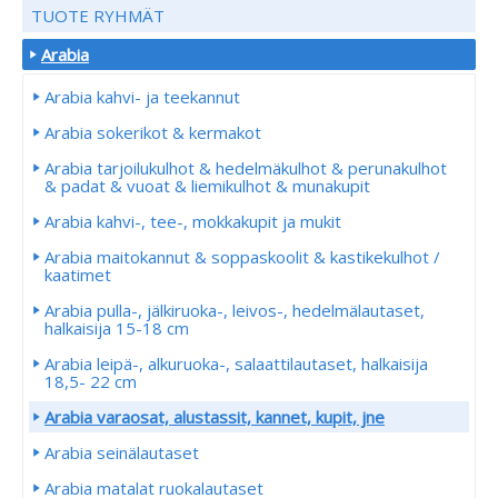
TUOTE RYHMÄT
Arabia
Arabia kahvi- ja teekannut
Arabia sokerikot & kermakot
Arabia tarjoilukulhot & hedelmäkulhot & perunakulhot
& padat & vuoat & liemikulhot & munakupit
Arabia kahvi-, tee-, mokkakupit ja mukit
Arabia maitokannut & soppaskoolit & kastikekulhot /
kaatimet
Arabia pulla-, jälkiruoka-, leivos-, hedelmälautaset,
halkaisija 15-18 cm
Arabia leipä-, alkuruoka-, salaattilautaset, halkaisija
18,5- 22 cm
Arabia varaosat, alustassit, kannet, kupit, jne
Arabia seinälautaset
Arabia matalat ruokalautaset