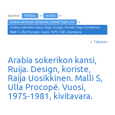
››
››
Päätaso
Arabia
››
Arabia varaosat, alustassit, kannet, kupit, jne
Arabia sokerikon kansi, Ruija. Design, koriste, Raija Uosikkinen.
Malli S, Ulla Procopé. Vuosi, 1975-1981, kivitavara.
« Takaisin
Arabia sokerikon kansi,
Ruija. Design, koriste,
Raija Uosikkinen. Malli S,
Ulla Procopé. Vuosi,
1975-1981, kivitavara.