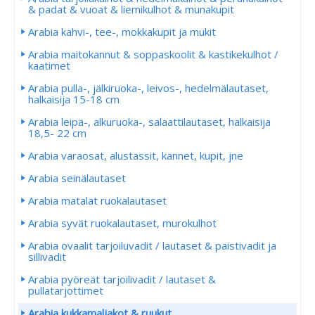
& padat & vuoat & liemikulhot & munakupit
Arabia kahvi-, tee-, mokkakupit ja mukit
Arabia maitokannut & soppaskoolit & kastikekulhot /
kaatimet
Arabia pulla-, jälkiruoka-, leivos-, hedelmälautaset,
halkaisija 15-18 cm
Arabia leipä-, alkuruoka-, salaattilautaset, halkaisija
18,5- 22 cm
Arabia varaosat, alustassit, kannet, kupit, jne
Arabia seinälautaset
Arabia matalat ruokalautaset
Arabia syvät ruokalautaset, murokulhot
Arabia ovaalit tarjoiluvadit / lautaset & paistivadit ja
sillivadit
Arabia pyöreät tarjoilivadit / lautaset &
pullatarjottimet
Arabia kukkamaljakot & ruukut