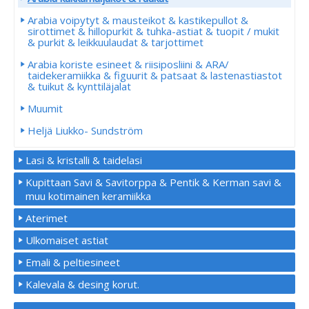
Arabia voipytyt & mausteikot & kastikepullot &
sirottimet & hillopurkit & tuhka-astiat & tuopit / mukit
& purkit & leikkuulaudat & tarjottimet
Arabia koriste esineet & riisiposliini & ARA/
taidekeramiikka & figuurit & patsaat & lastenastiastot
& tuikut & kynttiläjalat
Muumit
Heljä Liukko- Sundström
Lasi & kristalli & taidelasi
Kupittaan Savi & Savitorppa & Pentik & Kerman savi &
muu kotimainen keramiikka
Aterimet
Ulkomaiset astiat
Emali & peltiesineet
Kalevala & desing korut.