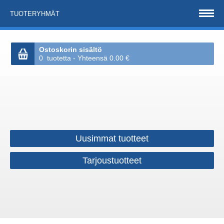
TUOTERYHMÄT
Ostoskorin sisältö
0 tuotetta - Yhteensä 0.00 €
Uusimmat tuotteet
Tarjoustuotteet