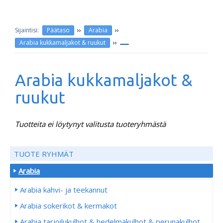
››
››
Päätaso
Arabia
››
Arabia kukkamaljakot & ruukut
Arabia kukkamaljakot &
ruukut
Tuotteita ei löytynyt valitusta tuoteryhmästä
TUOTE RYHMÄT
Arabia
Arabia kahvi- ja teekannut
Arabia sokerikot & kermakot
Arabia tarjoilukulhot & hedelmäkulhot & perunakulhot