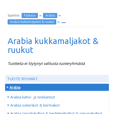
››
››
Päätaso
Arabia
››
Arabia kukkamaljakot & ruukut
Arabia kukkamaljakot &
ruukut
Tuotteita ei löytynyt valitusta tuoteryhmästä
TUOTE RYHMÄT
Arabia
Arabia kahvi- ja teekannut
Arabia sokerikot & kermakot
Arabia tarjoilukulhot & hedelmäkulhot & perunakulhot