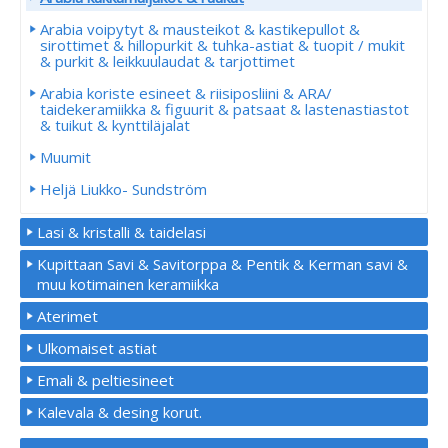
Arabia voipytyt & mausteikot & kastikepullot &
sirottimet & hillopurkit & tuhka-astiat & tuopit / mukit
& purkit & leikkuulaudat & tarjottimet
Arabia koriste esineet & riisiposliini & ARA/
taidekeramiikka & figuurit & patsaat & lastenastiastot
& tuikut & kynttiläjalat
Muumit
Heljä Liukko- Sundström
Lasi & kristalli & taidelasi
Kupittaan Savi & Savitorppa & Pentik & Kerman savi &
muu kotimainen keramiikka
Aterimet
Ulkomaiset astiat
Emali & peltiesineet
Kalevala & desing korut.