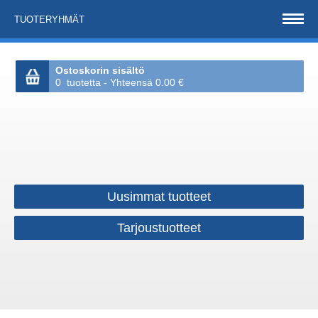
TUOTERYHMÄT
Ostoskorin sisältö
0 tuotetta - Yhteensä 0.00 €
Uusimmat tuotteet
Tarjoustuotteet