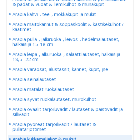
& padat & vuoat & liemikulhot & munakupit
Arabia kahvi-, tee-, mokkakupit ja mukit
Arabia maitokannut & soppaskoolit & kastikekulhot /
kaatimet
Arabia pulla-, jälkiruoka-, leivos-, hedelmälautaset,
halkaisija 15-18 cm
Arabia leipä-, alkuruoka-, salaattilautaset, halkaisija
18,5- 22 cm
Arabia varaosat, alustassit, kannet, kupit, jne
Arabia seinälautaset
Arabia matalat ruokalautaset
Arabia syvät ruokalautaset, murokulhot
Arabia ovaalit tarjoiluvadit / lautaset & paistivadit ja
sillivadit
Arabia pyöreät tarjoilivadit / lautaset &
pullatarjottimet
Arabia kukkamaljakot & ruukut