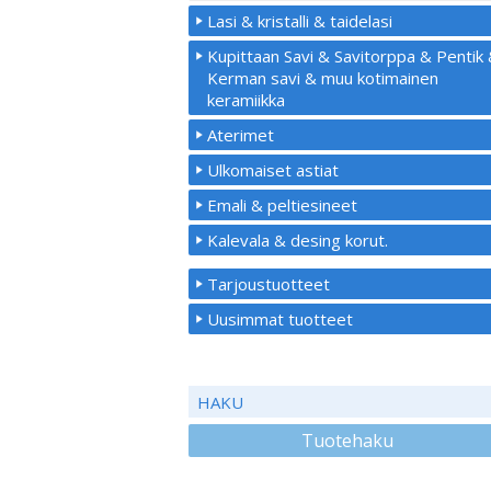
Lasi & kristalli & taidelasi
Kupittaan Savi & Savitorppa & Pentik
Kerman savi & muu kotimainen
keramiikka
Aterimet
Ulkomaiset astiat
Emali & peltiesineet
Kalevala & desing korut.
Tarjoustuotteet
Uusimmat tuotteet
HAKU
Tuotehaku