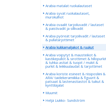
Arabia matalat ruokalautaset
Arabia syvät ruokalautaset,
murokulhot
Arabia ovaalit tarjoiluvadit / lautaset
& paistivadit ja sillivadit
Arabia pyöreät tarjoilivadit / lautaset
& pullatarjottimet
Arabia kukkamaljakot & ruukut
Arabia voipytyt & mausteikot &
kastikepullot & sirottimet & hillopurki
& tuhka-astiat & tuopit / mukit &
purkit & leikkuulaudat & tarjottimet
Arabia koriste esineet & riisiposliini &
ARA/ taidekeramiikka & figuurit &
patsaat & lastenastiastot & tuikut &
kynttiläjalat
Muumit
Heljä Liukko- Sundström