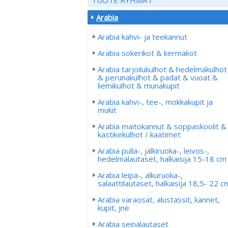
Arabia
Arabia kahvi- ja teekannut
Arabia sokerikot & kermakot
Arabia tarjoilukulhot & hedelmäkulhot
& perunakulhot & padat & vuoat &
liemikulhot & munakupit
Arabia kahvi-, tee-, mokkakupit ja
mukit
Arabia maitokannut & soppaskoolit &
kastikekulhot / kaatimet
Arabia pulla-, jälkiruoka-, leivos-,
hedelmälautaset, halkaisija 15-18 cm
Arabia leipä-, alkuruoka-,
salaattilautaset, halkaisija 18,5- 22 c
Arabia varaosat, alustassit, kannet,
kupit, jne
Arabia seinälautaset