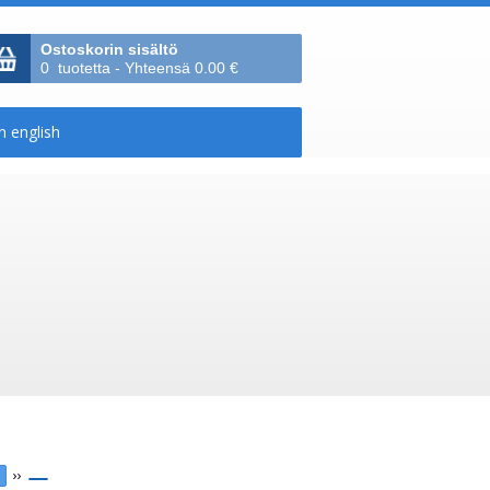
Ostoskorin sisältö
0 tuotetta - Yhteensä 0.00 €
››