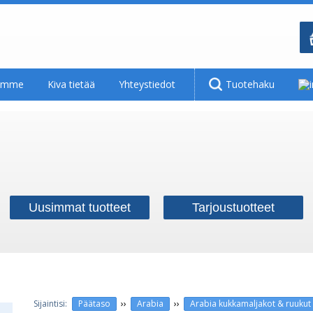
tamme
Kiva tietää
Yhteystiedot
Tuotehaku
Uusimmat tuotteet
Tarjoustuotteet
››
››
Päätaso
Arabia
Arabia kukkamaljakot & ruukut