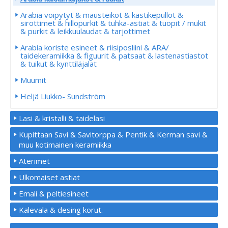
Arabia voipytyt & mausteikot & kastikepullot &
sirottimet & hillopurkit & tuhka-astiat & tuopit / mukit
& purkit & leikkuulaudat & tarjottimet
Arabia koriste esineet & riisiposliini & ARA/
taidekeramiikka & figuurit & patsaat & lastenastiastot
& tuikut & kynttiläjalat
Muumit
Heljä Liukko- Sundström
Lasi & kristalli & taidelasi
Kupittaan Savi & Savitorppa & Pentik & Kerman savi &
muu kotimainen keramiikka
Aterimet
Ulkomaiset astiat
Emali & peltiesineet
Kalevala & desing korut.