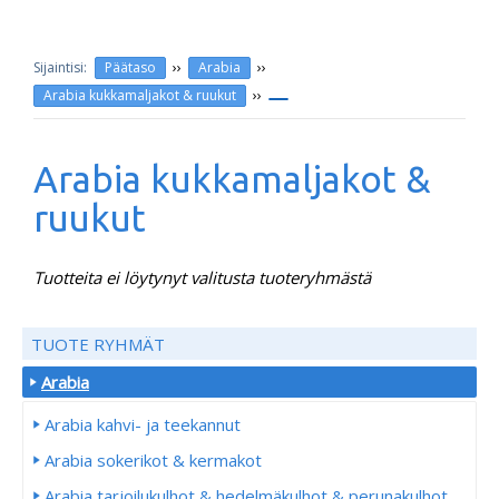
››
››
Päätaso
Arabia
››
Arabia kukkamaljakot & ruukut
Arabia kukkamaljakot &
ruukut
Tuotteita ei löytynyt valitusta tuoteryhmästä
TUOTE RYHMÄT
Arabia
Arabia kahvi- ja teekannut
Arabia sokerikot & kermakot
Arabia tarjoilukulhot & hedelmäkulhot & perunakulhot