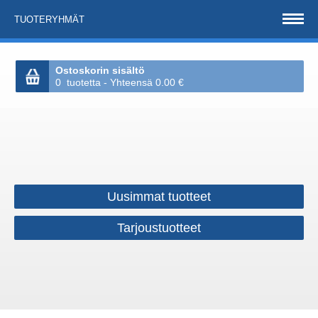
TUOTERYHMÄT
Ostoskorin sisältö
0 tuotetta - Yhteensä 0.00 €
Uusimmat tuotteet
Tarjoustuotteet