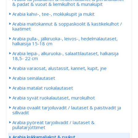
& padat & vuoat & liemikulhot & munakupit
Arabia kahvi-, tee-, mokkakupit ja mukit
Arabia maitokannut & soppaskoolit & kastikekulhot /
kaatimet
Arabia pulla-, jälkiruoka-, leivos-, hedelmälautaset,
halkaisija 15-18 cm
Arabia leipä-, alkuruoka-, salaattilautaset, halkaisija
18,5- 22 cm
Arabia varaosat, alustassit, kannet, kupit, jne
Arabia seinälautaset
Arabia matalat ruokalautaset
Arabia syvät ruokalautaset, murokulhot
Arabia ovaalit tarjoiluvadit / lautaset & paistivadit ja
sillivadit
Arabia pyöreät tarjoilivadit / lautaset &
pullatarjottimet
Arabia kukkamaljakot & ruukut