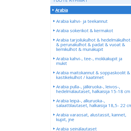
Arabia
Arabia kahvi- ja teekannut
Arabia sokerikot & kermakot
Arabia tarjoilukulhot & hedelmäkulhot
& perunakulhot & padat & vuoat &
liemikulhot & munakupit
Arabia kahvi-, tee-, mokkakupit ja
mukit
Arabia maitokannut & soppaskoolit &
kastikekulhot / kaatimet
Arabia pulla-, jälkiruoka-, leivos-,
hedelmälautaset, halkaisija 15-18 cm
Arabia leipä-, alkuruoka-,
salaattilautaset, halkaisija 18,5- 22 c
Arabia varaosat, alustassit, kannet,
kupit, jne
Arabia seinälautaset