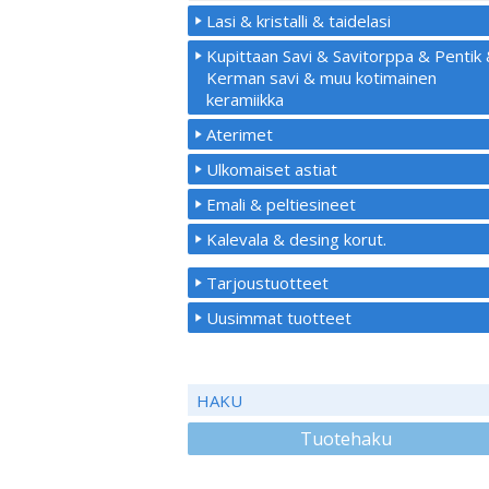
Lasi & kristalli & taidelasi
Kupittaan Savi & Savitorppa & Pentik
Kerman savi & muu kotimainen
keramiikka
Aterimet
Ulkomaiset astiat
Emali & peltiesineet
Kalevala & desing korut.
Tarjoustuotteet
Uusimmat tuotteet
HAKU
Tuotehaku