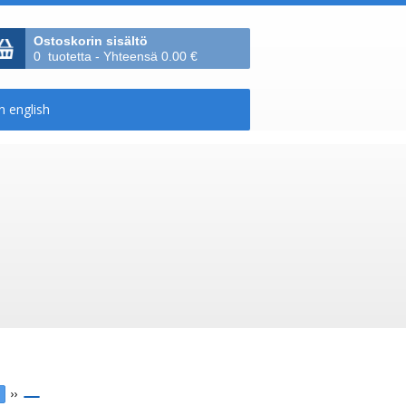
Ostoskorin sisältö
0 tuotetta - Yhteensä 0.00 €
››