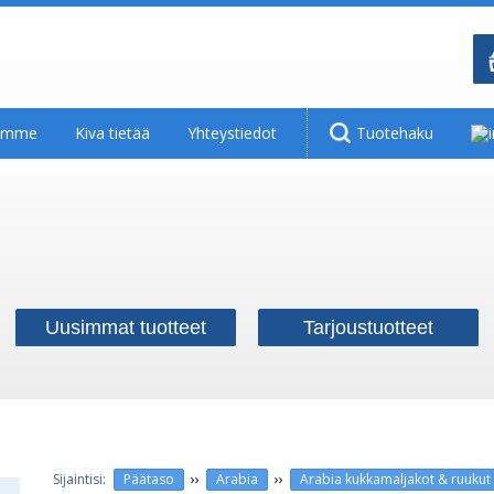
tamme
Kiva tietää
Yhteystiedot
Tuotehaku
Uusimmat tuotteet
Tarjoustuotteet
››
››
Päätaso
Arabia
Arabia kukkamaljakot & ruukut