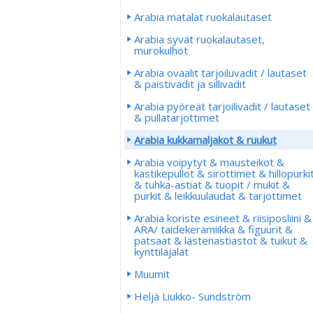
Arabia matalat ruokalautaset
Arabia syvät ruokalautaset,
murokulhot
Arabia ovaalit tarjoiluvadit / lautaset
& paistivadit ja sillivadit
Arabia pyöreät tarjoilivadit / lautaset
& pullatarjottimet
Arabia kukkamaljakot & ruukut
Arabia voipytyt & mausteikot &
kastikepullot & sirottimet & hillopurki
& tuhka-astiat & tuopit / mukit &
purkit & leikkuulaudat & tarjottimet
Arabia koriste esineet & riisiposliini &
ARA/ taidekeramiikka & figuurit &
patsaat & lastenastiastot & tuikut &
kynttiläjalat
Muumit
Heljä Liukko- Sundström