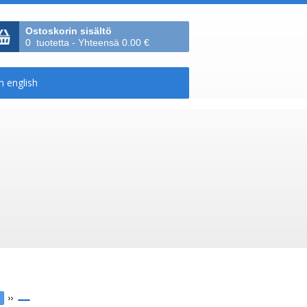
Ostoskorin sisältö
0 tuotetta - Yhteensä 0.00 €
››