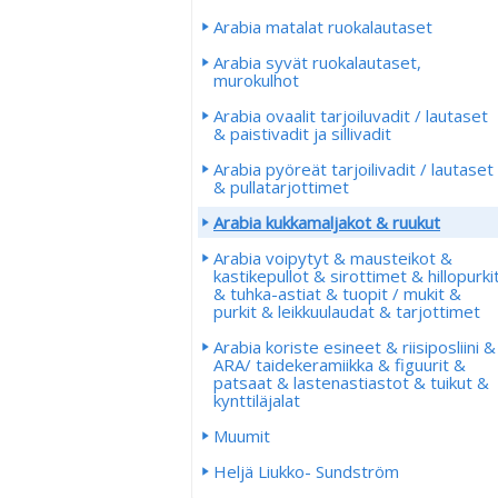
Arabia matalat ruokalautaset
Arabia syvät ruokalautaset,
murokulhot
Arabia ovaalit tarjoiluvadit / lautaset
& paistivadit ja sillivadit
Arabia pyöreät tarjoilivadit / lautaset
& pullatarjottimet
Arabia kukkamaljakot & ruukut
Arabia voipytyt & mausteikot &
kastikepullot & sirottimet & hillopurki
& tuhka-astiat & tuopit / mukit &
purkit & leikkuulaudat & tarjottimet
Arabia koriste esineet & riisiposliini &
ARA/ taidekeramiikka & figuurit &
patsaat & lastenastiastot & tuikut &
kynttiläjalat
Muumit
Heljä Liukko- Sundström