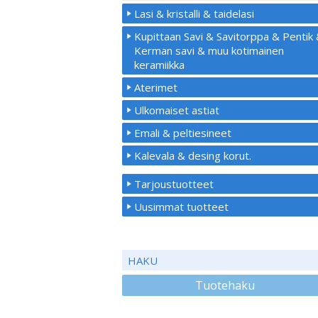
Lasi & kristalli & taidelasi
Kupittaan Savi & Savitorppa & Pentik
Kerman savi & muu kotimainen
keramiikka
Aterimet
Ulkomaiset astiat
Emali & peltiesineet
Kalevala & desing korut.
Tarjoustuotteet
Uusimmat tuotteet
HAKU
Tuotehaku