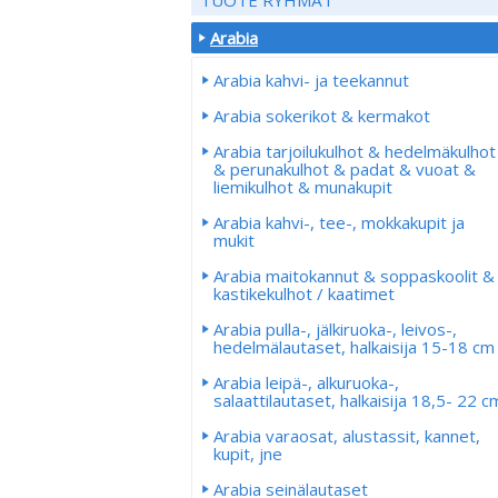
Arabia
Arabia kahvi- ja teekannut
Arabia sokerikot & kermakot
Arabia tarjoilukulhot & hedelmäkulhot
& perunakulhot & padat & vuoat &
liemikulhot & munakupit
Arabia kahvi-, tee-, mokkakupit ja
mukit
Arabia maitokannut & soppaskoolit &
kastikekulhot / kaatimet
Arabia pulla-, jälkiruoka-, leivos-,
hedelmälautaset, halkaisija 15-18 cm
Arabia leipä-, alkuruoka-,
salaattilautaset, halkaisija 18,5- 22 c
Arabia varaosat, alustassit, kannet,
kupit, jne
Arabia seinälautaset