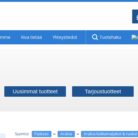
tamme
Kiva tietää
Yhteystiedot
Tuotehaku
Uusimmat tuotteet
Tarjoustuotteet
››
››
Päätaso
Arabia
Arabia kukkamaljakot & ruukut