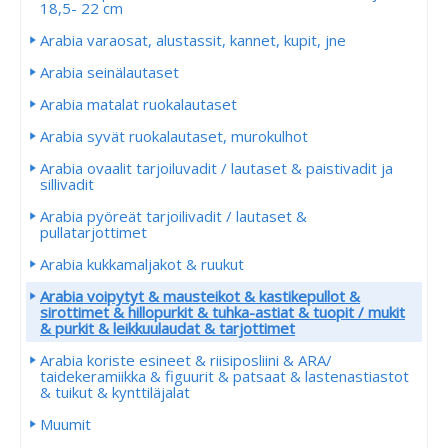
18,5- 22 cm
Arabia varaosat, alustassit, kannet, kupit, jne
Arabia seinälautaset
Arabia matalat ruokalautaset
Arabia syvät ruokalautaset, murokulhot
Arabia ovaalit tarjoiluvadit / lautaset & paistivadit ja
sillivadit
Arabia pyöreät tarjoilivadit / lautaset &
pullatarjottimet
Arabia kukkamaljakot & ruukut
Arabia voipytyt & mausteikot & kastikepullot &
sirottimet & hillopurkit & tuhka-astiat & tuopit / mukit
& purkit & leikkuulaudat & tarjottimet
Arabia koriste esineet & riisiposliini & ARA/
taidekeramiikka & figuurit & patsaat & lastenastiastot
& tuikut & kynttiläjalat
Muumit