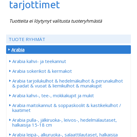
tarjottimet
Tuotteita ei löytynyt valitusta tuoteryhmästä
TUOTE RYHMÄT
Arabia
Arabia kahvi- ja teekannut
Arabia sokerikot & kermakot
Arabia tarjoilukulhot & hedelmäkulhot & perunakulhot
& padat & vuoat & liemikulhot & munakupit
Arabia kahvi-, tee-, mokkakupit ja mukit
Arabia maitokannut & soppaskoolit & kastikekulhot /
kaatimet
Arabia pulla-, jälkiruoka-, leivos-, hedelmälautaset,
halkaisija 15-18 cm
Arabia leipä-, alkuruoka-, salaattilautaset, halkaisija