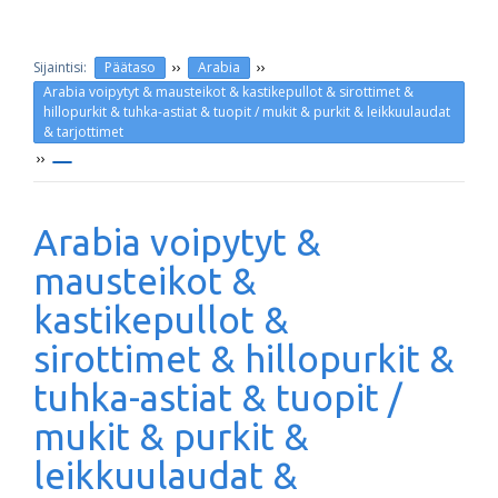
››
››
Päätaso
Arabia
Arabia voipytyt & mausteikot & kastikepullot & sirottimet &
hillopurkit & tuhka-astiat & tuopit / mukit & purkit & leikkuulaudat
& tarjottimet
››
Arabia voipytyt &
mausteikot &
kastikepullot &
sirottimet & hillopurkit &
tuhka-astiat & tuopit /
mukit & purkit &
leikkuulaudat &