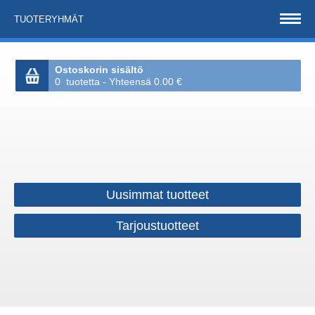
TUOTERYHMÄT
Ostoskorin sisältö
0 tuotetta - Yhteensä 0.00 €
Uusimmat tuotteet
Tarjoustuotteet