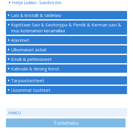
Heljä Liukko- Sundström
Lasi & kristalli & taidelasi
Kupittaan Savi & Savitorppa & Pentik & Kerman savi &
muu kotimainen keramiikka
Aterimet
Ulkomaiset astiat
Emali & peltiesineet
Kalevala & desing korut.
Tarjoustuotteet
Uusimmat tuotteet
HAKU
Tuotehaku