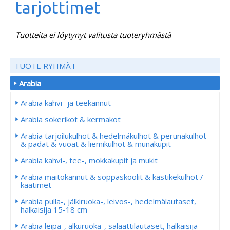
tarjottimet
Tuotteita ei löytynyt valitusta tuoteryhmästä
TUOTE RYHMÄT
Arabia
Arabia kahvi- ja teekannut
Arabia sokerikot & kermakot
Arabia tarjoilukulhot & hedelmäkulhot & perunakulhot
& padat & vuoat & liemikulhot & munakupit
Arabia kahvi-, tee-, mokkakupit ja mukit
Arabia maitokannut & soppaskoolit & kastikekulhot /
kaatimet
Arabia pulla-, jälkiruoka-, leivos-, hedelmälautaset,
halkaisija 15-18 cm
Arabia leipä-, alkuruoka-, salaattilautaset, halkaisija