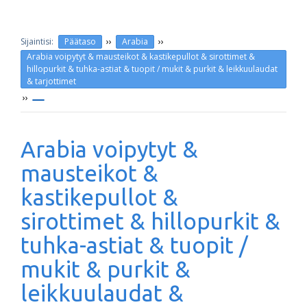
››
››
Päätaso
Arabia
Arabia voipytyt & mausteikot & kastikepullot & sirottimet &
hillopurkit & tuhka-astiat & tuopit / mukit & purkit & leikkuulaudat
& tarjottimet
››
Arabia voipytyt &
mausteikot &
kastikepullot &
sirottimet & hillopurkit &
tuhka-astiat & tuopit /
mukit & purkit &
leikkuulaudat &