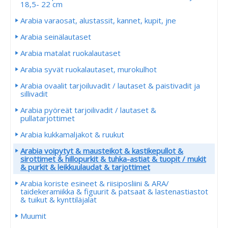
18,5- 22 cm
Arabia varaosat, alustassit, kannet, kupit, jne
Arabia seinälautaset
Arabia matalat ruokalautaset
Arabia syvät ruokalautaset, murokulhot
Arabia ovaalit tarjoiluvadit / lautaset & paistivadit ja
sillivadit
Arabia pyöreät tarjoilivadit / lautaset &
pullatarjottimet
Arabia kukkamaljakot & ruukut
Arabia voipytyt & mausteikot & kastikepullot &
sirottimet & hillopurkit & tuhka-astiat & tuopit / mukit
& purkit & leikkuulaudat & tarjottimet
Arabia koriste esineet & riisiposliini & ARA/
taidekeramiikka & figuurit & patsaat & lastenastiastot
& tuikut & kynttiläjalat
Muumit