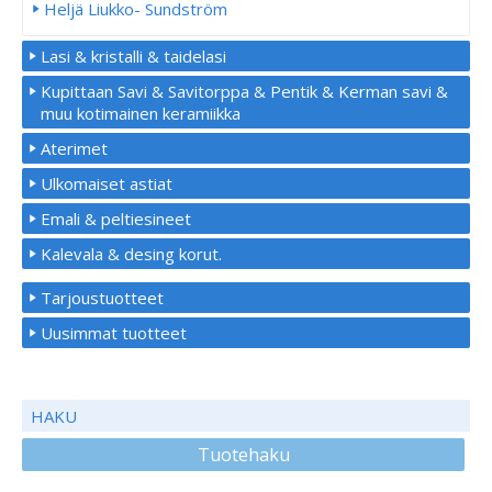
Heljä Liukko- Sundström
Lasi & kristalli & taidelasi
Kupittaan Savi & Savitorppa & Pentik & Kerman savi &
muu kotimainen keramiikka
Aterimet
Ulkomaiset astiat
Emali & peltiesineet
Kalevala & desing korut.
Tarjoustuotteet
Uusimmat tuotteet
HAKU
Tuotehaku