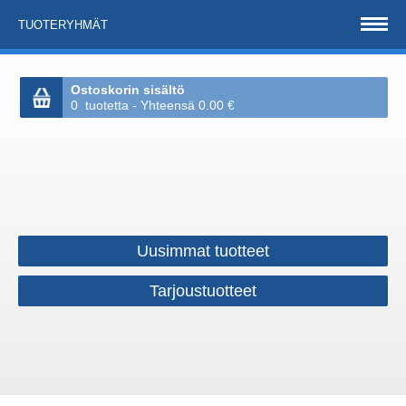
TUOTERYHMÄT
Ostoskorin sisältö
0 tuotetta - Yhteensä 0.00 €
Uusimmat tuotteet
Tarjoustuotteet