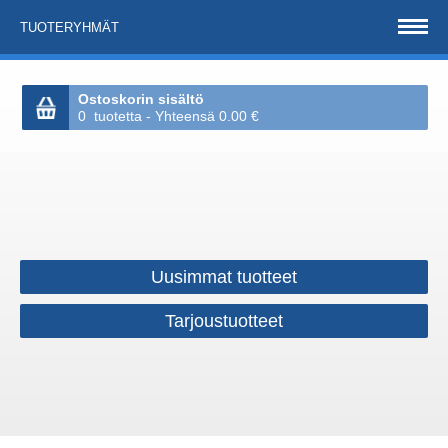
TUOTERYHMÄT
Ostoskorin sisältö
0 tuotetta - Yhteensä 0.00 €
Uusimmat tuotteet
Tarjoustuotteet