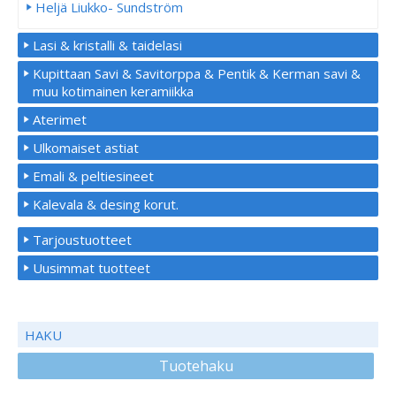
Heljä Liukko- Sundström
Lasi & kristalli & taidelasi
Kupittaan Savi & Savitorppa & Pentik & Kerman savi &
muu kotimainen keramiikka
Aterimet
Ulkomaiset astiat
Emali & peltiesineet
Kalevala & desing korut.
Tarjoustuotteet
Uusimmat tuotteet
HAKU
Tuotehaku