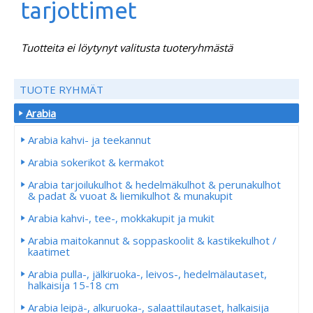
tarjottimet
Tuotteita ei löytynyt valitusta tuoteryhmästä
TUOTE RYHMÄT
Arabia
Arabia kahvi- ja teekannut
Arabia sokerikot & kermakot
Arabia tarjoilukulhot & hedelmäkulhot & perunakulhot
& padat & vuoat & liemikulhot & munakupit
Arabia kahvi-, tee-, mokkakupit ja mukit
Arabia maitokannut & soppaskoolit & kastikekulhot /
kaatimet
Arabia pulla-, jälkiruoka-, leivos-, hedelmälautaset,
halkaisija 15-18 cm
Arabia leipä-, alkuruoka-, salaattilautaset, halkaisija