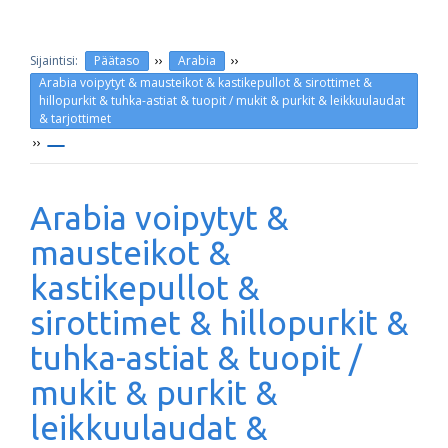
››
››
Päätaso
Arabia
Arabia voipytyt & mausteikot & kastikepullot & sirottimet &
hillopurkit & tuhka-astiat & tuopit / mukit & purkit & leikkuulaudat
& tarjottimet
››
Arabia voipytyt &
mausteikot &
kastikepullot &
sirottimet & hillopurkit &
tuhka-astiat & tuopit /
mukit & purkit &
leikkuulaudat &