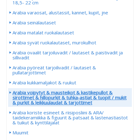
18,5- 22 cm
Arabia varaosat, alustassit, kannet, kupit, jne
Arabia seinälautaset
Arabia matalat ruokalautaset
Arabia syvät ruokalautaset, murokulhot
Arabia ovaalit tarjoiluvadit / lautaset & paistivadit ja
sillivadit
Arabia pyöreät tarjoilivadit / lautaset &
pullatarjottimet
Arabia kukkamaljakot & ruukut
Arabia voipytyt & mausteikot & kastikepullot &
sirottimet & hillopurkit & tuhka-astiat & tuopit / mukit
& purkit & leikkuulaudat & tarjottimet
Arabia koriste esineet & riisiposliini & ARA/
taidekeramiikka & figuurit & patsaat & lastenastiastot
& tuikut & kynttiläjalat
Muumit