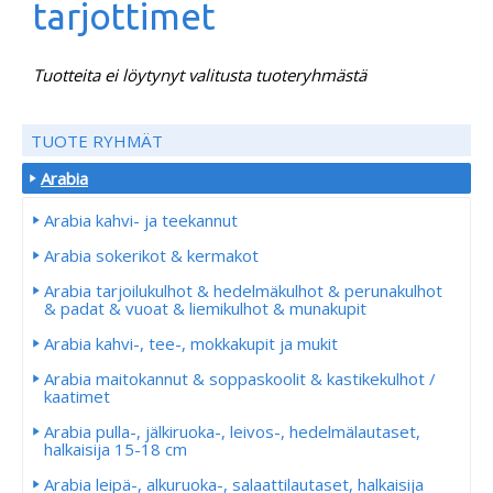
tarjottimet
Tuotteita ei löytynyt valitusta tuoteryhmästä
TUOTE RYHMÄT
Arabia
Arabia kahvi- ja teekannut
Arabia sokerikot & kermakot
Arabia tarjoilukulhot & hedelmäkulhot & perunakulhot
& padat & vuoat & liemikulhot & munakupit
Arabia kahvi-, tee-, mokkakupit ja mukit
Arabia maitokannut & soppaskoolit & kastikekulhot /
kaatimet
Arabia pulla-, jälkiruoka-, leivos-, hedelmälautaset,
halkaisija 15-18 cm
Arabia leipä-, alkuruoka-, salaattilautaset, halkaisija