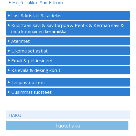
Heljä Liukko- Sundström
Lasi & kristalli & taidelasi
Kupittaan Savi & Savitorppa & Pentik & Kerman savi &
muu kotimainen keramiikka
Aterimet
Ulkomaiset astiat
Emali & peltiesineet
Kalevala & desing korut.
Tarjoustuotteet
Uusimmat tuotteet
HAKU
Tuotehaku