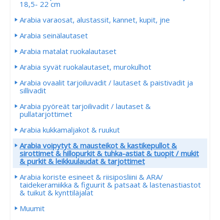
18,5- 22 cm
Arabia varaosat, alustassit, kannet, kupit, jne
Arabia seinälautaset
Arabia matalat ruokalautaset
Arabia syvät ruokalautaset, murokulhot
Arabia ovaalit tarjoiluvadit / lautaset & paistivadit ja
sillivadit
Arabia pyöreät tarjoilivadit / lautaset &
pullatarjottimet
Arabia kukkamaljakot & ruukut
Arabia voipytyt & mausteikot & kastikepullot &
sirottimet & hillopurkit & tuhka-astiat & tuopit / mukit
& purkit & leikkuulaudat & tarjottimet
Arabia koriste esineet & riisiposliini & ARA/
taidekeramiikka & figuurit & patsaat & lastenastiastot
& tuikut & kynttiläjalat
Muumit