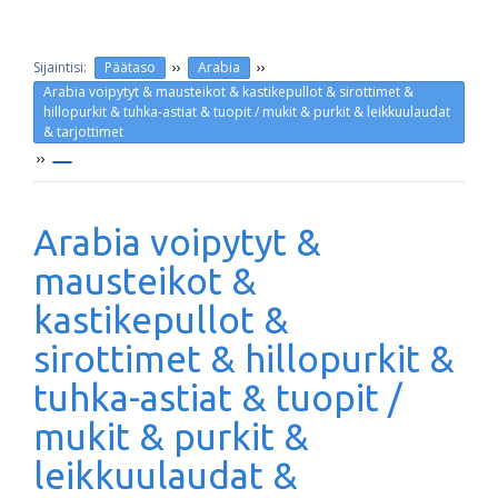
››
››
Päätaso
Arabia
Arabia voipytyt & mausteikot & kastikepullot & sirottimet &
hillopurkit & tuhka-astiat & tuopit / mukit & purkit & leikkuulaudat
& tarjottimet
››
Arabia voipytyt &
mausteikot &
kastikepullot &
sirottimet & hillopurkit &
tuhka-astiat & tuopit /
mukit & purkit &
leikkuulaudat &