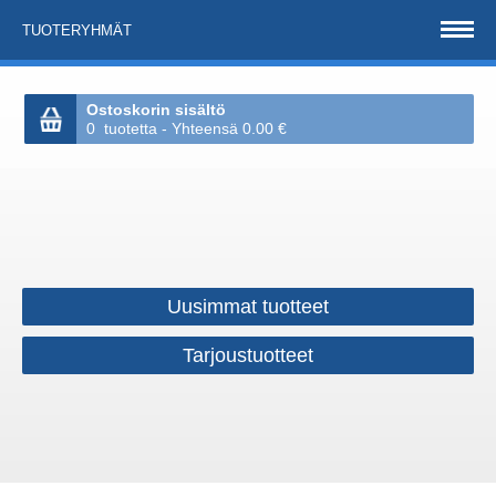
TUOTERYHMÄT
Ostoskorin sisältö
0 tuotetta - Yhteensä 0.00 €
Uusimmat tuotteet
Tarjoustuotteet