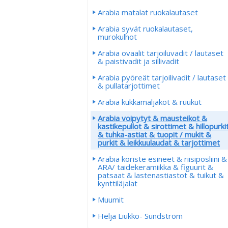
Arabia matalat ruokalautaset
Arabia syvät ruokalautaset,
murokulhot
Arabia ovaalit tarjoiluvadit / lautaset
& paistivadit ja sillivadit
Arabia pyöreät tarjoilivadit / lautaset
& pullatarjottimet
Arabia kukkamaljakot & ruukut
Arabia voipytyt & mausteikot &
kastikepullot & sirottimet & hillopurki
& tuhka-astiat & tuopit / mukit &
purkit & leikkuulaudat & tarjottimet
Arabia koriste esineet & riisiposliini &
ARA/ taidekeramiikka & figuurit &
patsaat & lastenastiastot & tuikut &
kynttiläjalat
Muumit
Heljä Liukko- Sundström