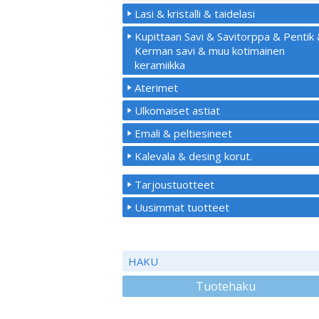
Lasi & kristalli & taidelasi
Kupittaan Savi & Savitorppa & Pentik
Kerman savi & muu kotimainen
keramiikka
Aterimet
Ulkomaiset astiat
Emali & peltiesineet
Kalevala & desing korut.
Tarjoustuotteet
Uusimmat tuotteet
HAKU
Tuotehaku