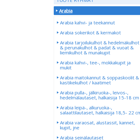
Arabia
Arabia kahvi- ja teekannut
Arabia sokerikot & kermakot
Arabia tarjoilukulhot & hedelmäkulhot
& perunakulhot & padat & vuoat &
liemikulhot & munakupit
Arabia kahvi-, tee-, mokkakupit ja
mukit
Arabia maitokannut & soppaskoolit &
kastikekulhot / kaatimet
Arabia pulla-, jälkiruoka-, leivos-,
hedelmälautaset, halkaisija 15-18 cm
Arabia leipä-, alkuruoka-,
salaattilautaset, halkaisija 18,5- 22 c
Arabia varaosat, alustassit, kannet,
kupit, jne
Arabia seinälautaset