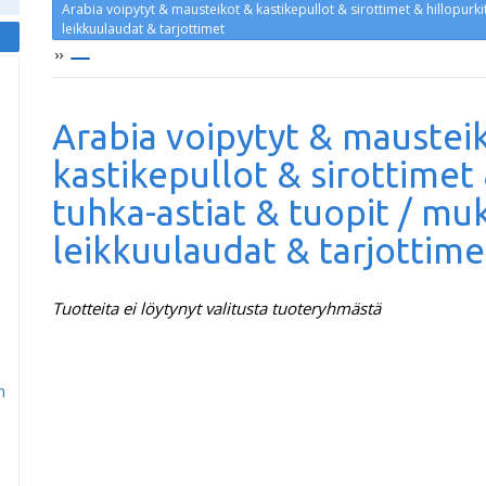
Arabia voipytyt & mausteikot & kastikepullot & sirottimet & hillopurkit
leikkuulaudat & tarjottimet
››
Arabia voipytyt & maustei
kastikepullot & sirottimet 
tuhka-astiat & tuopit / muk
leikkuulaudat & tarjottime
Tuotteita ei löytynyt valitusta tuoteryhmästä
m