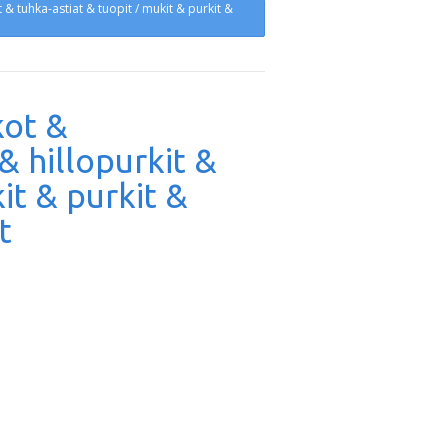
 & tuhka-astiat & tuopit / mukit & purkit &
kot &
& hillopurkit &
it & purkit &
t