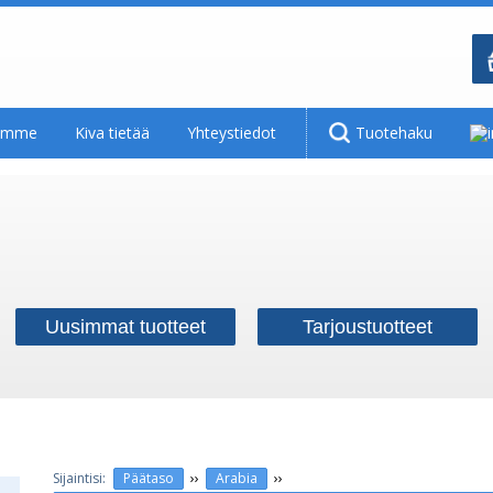
tamme
Kiva tietää
Yhteystiedot
Tuotehaku
Uusimmat tuotteet
Tarjoustuotteet
››
››
Päätaso
Arabia