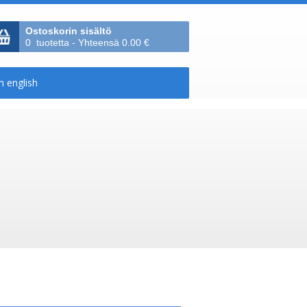
Ostoskorin sisältö
0 tuotetta - Yhteensä 0.00 €