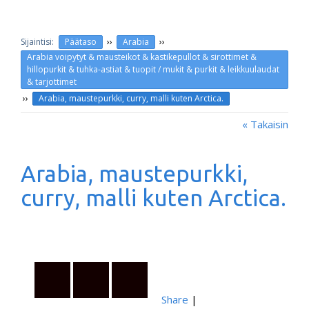
››
››
Päätaso
Arabia
Arabia voipytyt & mausteikot & kastikepullot & sirottimet &
hillopurkit & tuhka-astiat & tuopit / mukit & purkit & leikkuulaudat
& tarjottimet
››
Arabia, maustepurkki, curry, malli kuten Arctica.
« Takaisin
Arabia, maustepurkki,
curry, malli kuten Arctica.
Share
|