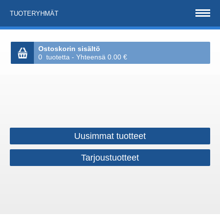
TUOTERYHMÄT
Ostoskorin sisältö
0 tuotetta - Yhteensä 0.00 €
Uusimmat tuotteet
Tarjoustuotteet