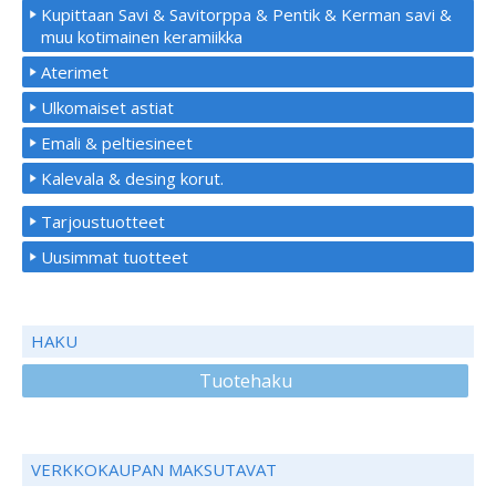
Kupittaan Savi & Savitorppa & Pentik & Kerman savi &
muu kotimainen keramiikka
Aterimet
Ulkomaiset astiat
Emali & peltiesineet
Kalevala & desing korut.
Tarjoustuotteet
Uusimmat tuotteet
HAKU
Tuotehaku
VERKKOKAUPAN MAKSUTAVAT