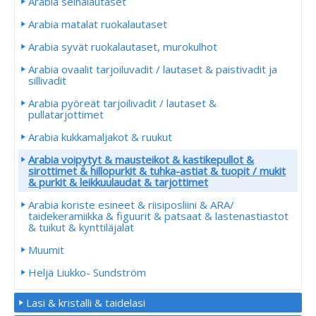
Arabia seinälautaset
Arabia matalat ruokalautaset
Arabia syvät ruokalautaset, murokulhot
Arabia ovaalit tarjoiluvadit / lautaset & paistivadit ja
sillivadit
Arabia pyöreät tarjoilivadit / lautaset &
pullatarjottimet
Arabia kukkamaljakot & ruukut
Arabia voipytyt & mausteikot & kastikepullot &
sirottimet & hillopurkit & tuhka-astiat & tuopit / mukit
& purkit & leikkuulaudat & tarjottimet
Arabia koriste esineet & riisiposliini & ARA/
taidekeramiikka & figuurit & patsaat & lastenastiastot
& tuikut & kynttiläjalat
Muumit
Heljä Liukko- Sundström
Lasi & kristalli & taidelasi