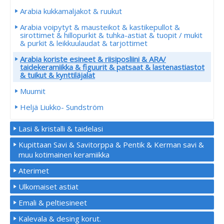
Arabia kukkamaljakot & ruukut
Arabia voipytyt & mausteikot & kastikepullot &
sirottimet & hillopurkit & tuhka-astiat & tuopit / mukit
& purkit & leikkuulaudat & tarjottimet
Arabia koriste esineet & riisiposliini & ARA/
taidekeramiikka & figuurit & patsaat & lastenastiastot
& tuikut & kynttiläjalat
Muumit
Heljä Liukko- Sundström
Lasi & kristalli & taidelasi
Kupittaan Savi & Savitorppa & Pentik & Kerman savi &
muu kotimainen keramiikka
Aterimet
Ulkomaiset astiat
Emali & peltiesineet
Kalevala & desing korut.