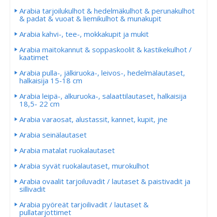
Arabia tarjoilukulhot & hedelmäkulhot & perunakulhot
& padat & vuoat & liemikulhot & munakupit
Arabia kahvi-, tee-, mokkakupit ja mukit
Arabia maitokannut & soppaskoolit & kastikekulhot /
kaatimet
Arabia pulla-, jälkiruoka-, leivos-, hedelmälautaset,
halkaisija 15-18 cm
Arabia leipä-, alkuruoka-, salaattilautaset, halkaisija
18,5- 22 cm
Arabia varaosat, alustassit, kannet, kupit, jne
Arabia seinälautaset
Arabia matalat ruokalautaset
Arabia syvät ruokalautaset, murokulhot
Arabia ovaalit tarjoiluvadit / lautaset & paistivadit ja
sillivadit
Arabia pyöreät tarjoilivadit / lautaset &
pullatarjottimet