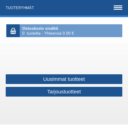
TUOTERYHMÄT
Ostoskorin sisältö
0 tuotetta - Yhteensä 0.00 €
Uusimmat tuotteet
Tarjoustuotteet