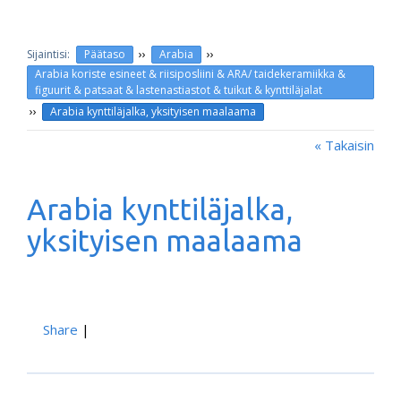
››
››
Päätaso
Arabia
Arabia koriste esineet & riisiposliini & ARA/ taidekeramiikka &
figuurit & patsaat & lastenastiastot & tuikut & kynttiläjalat
››
Arabia kynttiläjalka, yksityisen maalaama
« Takaisin
Arabia kynttiläjalka,
yksityisen maalaama
Share
|