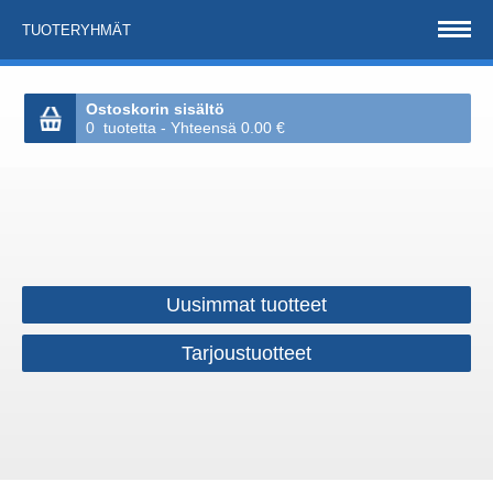
TUOTERYHMÄT
Ostoskorin sisältö
0 tuotetta - Yhteensä 0.00 €
Uusimmat tuotteet
Tarjoustuotteet