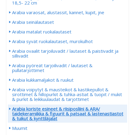
18,5- 22 cm
Arabia varaosat, alustassit, kannet, kupit, jne
Arabia seinälautaset
Arabia matalat ruokalautaset
Arabia syvät ruokalautaset, murokulhot
Arabia ovaalit tarjoiluvadit / lautaset & paistivadit ja
sillivadit
Arabia pyöreät tarjoilivadit / lautaset &
pullatarjottimet
Arabia kukkamaljakot & ruukut
Arabia voipytyt & mausteikot & kastikepullot &
sirottimet & hillopurkit & tuhka-astiat & tuopit / mukit
& purkit & leikkuulaudat & tarjottimet
Arabia koriste esineet & riisiposliini & ARA/
taidekeramiikka & figuurit & patsaat & lastenastiastot
& tuikut & kynttiläjalat
Muumit