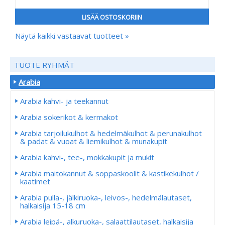
LISÄÄ OSTOSKORIIN
Näytä kaikki vastaavat tuotteet »
TUOTE RYHMÄT
Arabia
Arabia kahvi- ja teekannut
Arabia sokerikot & kermakot
Arabia tarjoilukulhot & hedelmäkulhot & perunakulhot
& padat & vuoat & liemikulhot & munakupit
Arabia kahvi-, tee-, mokkakupit ja mukit
Arabia maitokannut & soppaskoolit & kastikekulhot /
kaatimet
Arabia pulla-, jälkiruoka-, leivos-, hedelmälautaset,
halkaisija 15-18 cm
Arabia leipä-, alkuruoka-, salaattilautaset, halkaisija