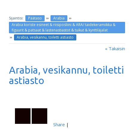
››
››
Päätaso
Arabia
Arabia koriste esineet & riisiposliini & ARA/ taidekeramiikka &
figuurit & patsaat & lastenastiastot & tuikut & kynttiläjalat
››
Arabia, vesikannu, toiletti astiasto
« Takaisin
Arabia, vesikannu, toiletti
astiasto
Share
|