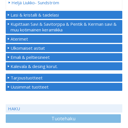
Heljä Liukko- Sundström
Lasi & kristalli & taidelasi
Kupittaan Savi & Savitorppa & Pentik & Kerman savi &
muu kotimainen keramiikka
Aterimet
Ulkomaiset astiat
Emali & peltiesineet
Kalevala & desing korut.
Tarjoustuotteet
Uusimmat tuotteet
HAKU
Tuotehaku