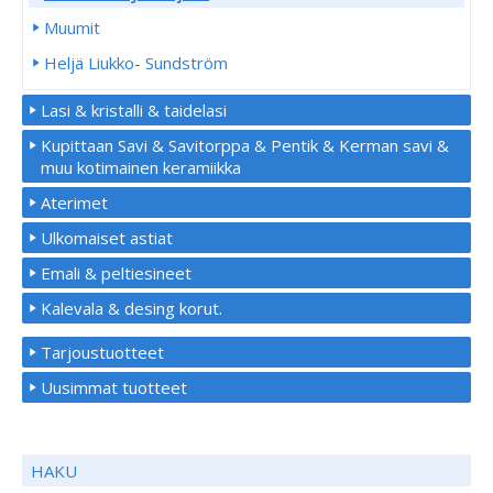
Muumit
Heljä Liukko- Sundström
Lasi & kristalli & taidelasi
Kupittaan Savi & Savitorppa & Pentik & Kerman savi &
muu kotimainen keramiikka
Aterimet
Ulkomaiset astiat
Emali & peltiesineet
Kalevala & desing korut.
Tarjoustuotteet
Uusimmat tuotteet
HAKU