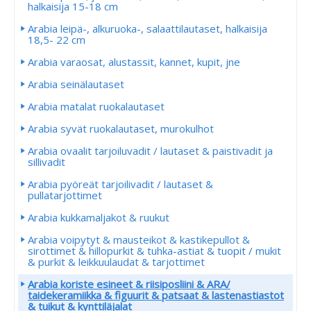
halkaisija 15-18 cm
Arabia leipä-, alkuruoka-, salaattilautaset, halkaisija
18,5- 22 cm
Arabia varaosat, alustassit, kannet, kupit, jne
Arabia seinälautaset
Arabia matalat ruokalautaset
Arabia syvät ruokalautaset, murokulhot
Arabia ovaalit tarjoiluvadit / lautaset & paistivadit ja
sillivadit
Arabia pyöreät tarjoilivadit / lautaset &
pullatarjottimet
Arabia kukkamaljakot & ruukut
Arabia voipytyt & mausteikot & kastikepullot &
sirottimet & hillopurkit & tuhka-astiat & tuopit / mukit
& purkit & leikkuulaudat & tarjottimet
Arabia koriste esineet & riisiposliini & ARA/
taidekeramiikka & figuurit & patsaat & lastenastiastot
& tuikut & kynttiläjalat