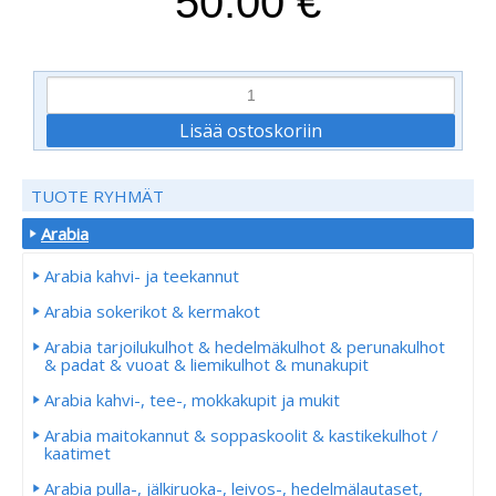
50.00 €
TUOTE RYHMÄT
Arabia
Arabia kahvi- ja teekannut
Arabia sokerikot & kermakot
Arabia tarjoilukulhot & hedelmäkulhot & perunakulhot
& padat & vuoat & liemikulhot & munakupit
Arabia kahvi-, tee-, mokkakupit ja mukit
Arabia maitokannut & soppaskoolit & kastikekulhot /
kaatimet
Arabia pulla-, jälkiruoka-, leivos-, hedelmälautaset,