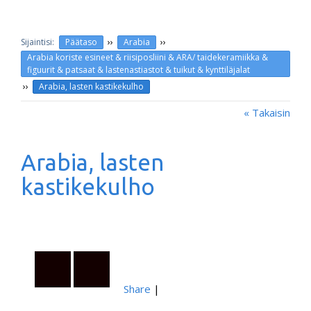
››
››
Päätaso
Arabia
Arabia koriste esineet & riisiposliini & ARA/ taidekeramiikka &
figuurit & patsaat & lastenastiastot & tuikut & kynttiläjalat
››
Arabia, lasten kastikekulho
« Takaisin
Arabia, lasten
kastikekulho
Share
|