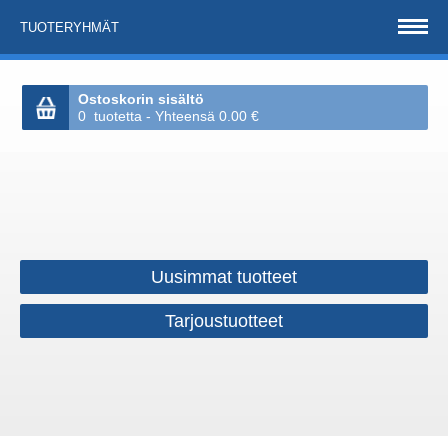
TUOTERYHMÄT
Ostoskorin sisältö
0 tuotetta - Yhteensä 0.00 €
Uusimmat tuotteet
Tarjoustuotteet