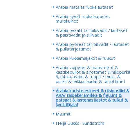
Arabia matalat ruokalautaset
Arabia syvät ruokalautaset,
murokulhot
Arabia ovaalit tarjoiluvadit / lautaset
& paistivadit ja sillivadit
Arabia pyöreät tarjoilivadit / lautaset
& pullatarjottimet
Arabia kukkamaljakot & ruukut
Arabia voipytyt & mausteikot &
kastikepullot & sirottimet & hillopurki
& tuhka-astiat & tuopit / mukit &
purkit & leikkuulaudat & tarjottimet
Arabia koriste esineet & riisiposliini &
ARA/ taidekeramiikka & figuurit &
patsaat & lastenastiastot & tuikut &
kynttiläjalat
Muumit
Heljä Liukko- Sundström