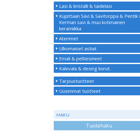
Lasi & kristalli & taidelasi
Kupittaan Savi & Savitorppa & Pentik
Kerman savi & muu kotimainen
keramiikka
Aterimet
Ulkomaiset astiat
Emali & peltiesineet
Kalevala & desing korut.
Tarjoustuotteet
Uusimmat tuotteet
HAKU
Tuotehaku