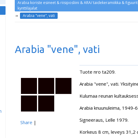
Arabia koriste esineet & riisiposliini & ARA/ taidekeramiikka & figuuri
kynttiläjalat
››
Arabia "vene", vati
Arabia "vene", vati
Tuote nro ta209.
Arabia "vene", vati. Yksityi
Kulumaa reunan kultauksess
Arabia knuunuleima, 1949-
m
Signeeraus, Lelle 1979.
Share
|
Korkeus 8 cm, leveys 31,2 