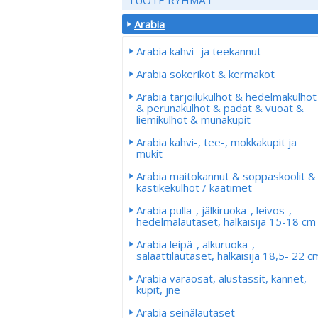
Arabia
Arabia kahvi- ja teekannut
Arabia sokerikot & kermakot
Arabia tarjoilukulhot & hedelmäkulhot
& perunakulhot & padat & vuoat &
liemikulhot & munakupit
Arabia kahvi-, tee-, mokkakupit ja
mukit
Arabia maitokannut & soppaskoolit &
kastikekulhot / kaatimet
Arabia pulla-, jälkiruoka-, leivos-,
hedelmälautaset, halkaisija 15-18 cm
Arabia leipä-, alkuruoka-,
salaattilautaset, halkaisija 18,5- 22 c
Arabia varaosat, alustassit, kannet,
kupit, jne
Arabia seinälautaset