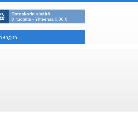
Ostoskorin sisältö
0 tuotetta - Yhteensä 0.00 €