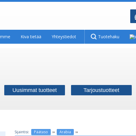
tamme
Kiva tietää
Yhteystiedot
Tuotehaku
Uusimmat tuotteet
Tarjoustuotteet
››
››
Päätaso
Arabia