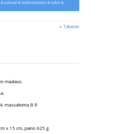
t & patsaat & lastenastiastot & tuikut &
« Takaisin
nen maalaus.
a.
64, massaleima B R
cm x 15 cm, paino 625 g.