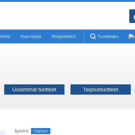
tamme
Kiva tietää
Yhteystiedot
Tuotehaku
Uusimmat tuotteet
Tarjoustuotteet
Päätaso