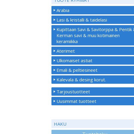
Arabia
Lasi & kristalli & taidelasi
Kupittaan Savi & Savitorppa & Pentik
Kerman savi & muu kotimainen
keramiikka
Aterimet
Ulkomaiset astiat
Emali & peltiesineet
Kalevala & desing korut.
Tarjoustuotteet
Uusimmat tuotteet
HAKU