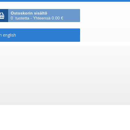
Ostoskorin sisältö
0 tuotetta - Yhteensä 0.00 €