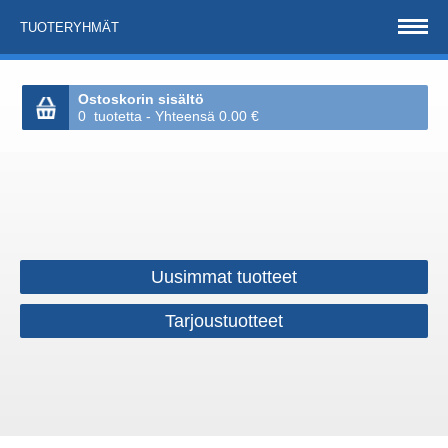
TUOTERYHMÄT
Ostoskorin sisältö
0 tuotetta - Yhteensä 0.00 €
Uusimmat tuotteet
Tarjoustuotteet