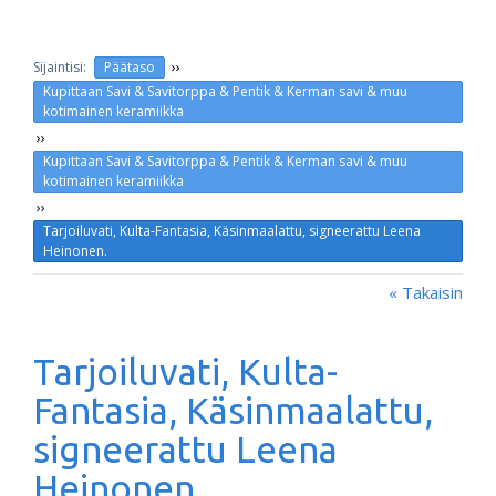
››
Päätaso
Kupittaan Savi & Savitorppa & Pentik & Kerman savi & muu
kotimainen keramiikka
››
Kupittaan Savi & Savitorppa & Pentik & Kerman savi & muu
kotimainen keramiikka
››
Tarjoiluvati, Kulta-Fantasia, Käsinmaalattu, signeerattu Leena
Heinonen.
« Takaisin
Tarjoiluvati, Kulta-
Fantasia, Käsinmaalattu,
signeerattu Leena
Heinonen.