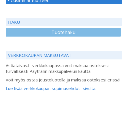
Uusimmat tuotteet
HAKU
Tuotehaku
VERKKOKAUPAN MAKSUTAVAT
Astiataivas.fi-verkkokaupassa voit maksaa ostoksesi
turvallisesti Paytrailin maksupalvelun kautta.
Voit myös ostaa Joustoluotolla ja maksaa ostoksesi erissä!
Lue lisää verkkokaupan sopimusehdot -sivulta.