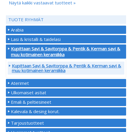
Näytä kaikki vastaavat tuotteet »
TUOTE RYHMÄT
Arabia
Lasi & kristalli & taidelasi
Kupittaan Savi & Savitorppa & Pentik & Kerman savi &
muu kotimainen keramiikka
Kupittaan Savi & Savitorppa & Pentik & Kerman savi &
muu kotimainen keramiikka
Aterimet
Ulkomaiset astiat
Emali & peltiesineet
Kalevala & desing korut.
Tarjoustuotteet