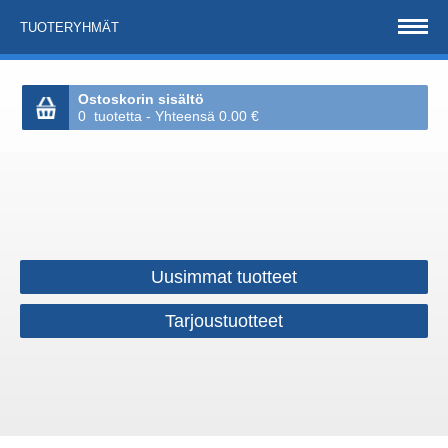
TUOTERYHMÄT
Ostoskorin sisältö
0 tuotetta - Yhteensä 0.00 €
Uusimmat tuotteet
Tarjoustuotteet