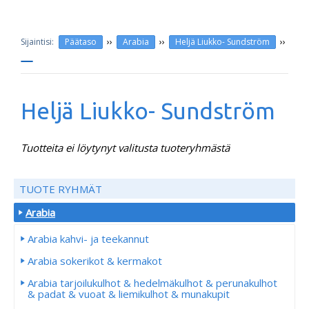
››
››
››
Päätaso
Arabia
Heljä Liukko- Sundström
Heljä Liukko- Sundström
Tuotteita ei löytynyt valitusta tuoteryhmästä
TUOTE RYHMÄT
Arabia
Arabia kahvi- ja teekannut
Arabia sokerikot & kermakot
Arabia tarjoilukulhot & hedelmäkulhot & perunakulhot
& padat & vuoat & liemikulhot & munakupit