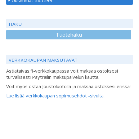
Uusimmat tuotteet
HAKU
Tuotehaku
VERKKOKAUPAN MAKSUTAVAT
Astiataivas.fi-verkkokaupassa voit maksaa ostoksesi
turvallisesti Paytrailin maksupalvelun kautta.
Voit myös ostaa Joustoluotolla ja maksaa ostoksesi erissä!
Lue lisää verkkokaupan sopimusehdot -sivulta.