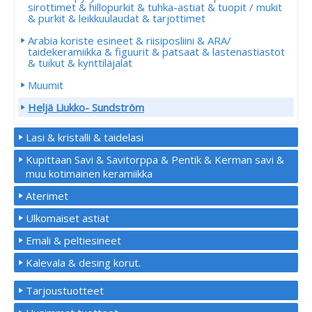
sirottimet & hillopurkit & tuhka-astiat & tuopit / mukit
& purkit & leikkuulaudat & tarjottimet
Arabia koriste esineet & riisiposliini & ARA/
taidekeramiikka & figuurit & patsaat & lastenastiastot
& tuikut & kynttiläjalat
Muumit
Heljä Liukko- Sundström
Lasi & kristalli & taidelasi
Kupittaan Savi & Savitorppa & Pentik & Kerman savi &
muu kotimainen keramiikka
Aterimet
Ulkomaiset astiat
Emali & peltiesineet
Kalevala & desing korut.
Tarjoustuotteet