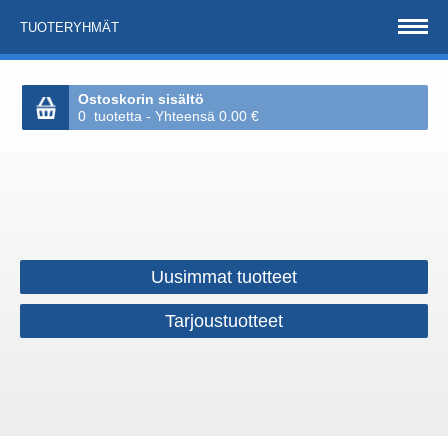
TUOTERYHMÄT
Ostoskorin sisältö
0 tuotetta - Yhteensä 0.00 €
Uusimmat tuotteet
Tarjoustuotteet