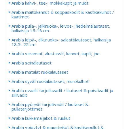
Arabia kahvi-, tee-, mokkakupit ja mukit
Arabia maitokannut & soppaskoolit & kastikekulhot /
kaatimet
Arabia pulla-, jälkiruoka-, leivos-, hedelmälautaset,
halkaisija 15-18 cm
Arabia leipä-, alkuruoka-, salaattilautaset, halkaisija
18,5- 22 cm
Arabia varaosat, alustassit, kannet, kupit, jne
Arabia seinälautaset
Arabia matalat ruokalautaset
Arabia syvät ruokalautaset, murokulhot
Arabia ovaalit tarjoiluvadit / lautaset & paistivadit ja
sillivadit
Arabia pyöreät tarjoilivadit / lautaset &
pullatarjottimet
Arabia kukkamaljakot & ruukut
Arabia voipytyt & mausteikot & kastikepullot &