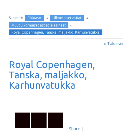
››
››
Päätaso
Ulkomaiset astiat
››
Muut ulkomaiset astiat ja esineet
Royal Copenhagen, Tanska, maljakko, Karhunvatukka
« Takaisin
Royal Copenhagen,
Tanska, maljakko,
Karhunvatukka
Share
|