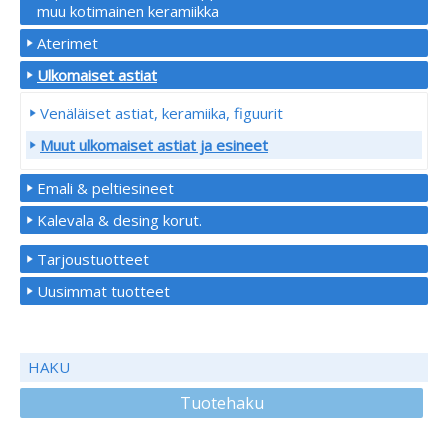
muu kotimainen keramiikka
Aterimet
Ulkomaiset astiat
Venäläiset astiat, keramiika, figuurit
Muut ulkomaiset astiat ja esineet
Emali & peltiesineet
Kalevala & desing korut.
Tarjoustuotteet
Uusimmat tuotteet
HAKU
Tuotehaku