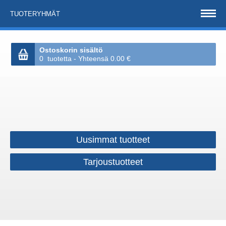
TUOTERYHMÄT
Ostoskorin sisältö
0 tuotetta - Yhteensä 0.00 €
Uusimmat tuotteet
Tarjoustuotteet