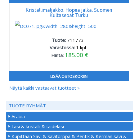
Kristallimaljakko. Hopea jalka. Suomen
Kultasepät Turku
Tuote:
711773
Varastossa:
1
kpl
185.00 €
Hinta:
LISÄÄ OSTOSKORIIN
Näytä kaikki vastaavat tuotteet »
TUOTE RYHMÄT
Arabia
Lasi & kristalli & taidelasi
Kupittaan Savi & Savitorppa & Pentik & Kerman savi &