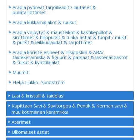
Arabia pyöreät tarjoilivadit / lautaset &
pullatarjottimet
Arabia kukkamaljakot & ruukut
Arabia voipytyt & mausteikot & kastikepullot &
sirottimet & hillopurkit & tuhka-astiat & tuopit / mukit
& purkit & leikkuulaudat & tarjottimet
Arabia koriste esineet & riisiposliini & ARA/
taidekeramiikka & figuurit & patsaat & lastenastiastot
& tuikut & kynttiläjalat
Muumit
Heljä Liukko- Sundström
Lasi & kristalli & taidelasi
Kupittaan Savi & Savitorppa & Pentik & Kerman savi &
muu kotimainen keramiikka
Aterimet
Ulkomaiset astiat