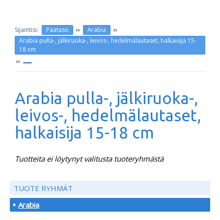
››
››
Päätaso
Arabia
Arabia pulla-, jälkiruoka-, leivos-, hedelmälautaset, halkaisija 15-
18 cm
››
Arabia pulla-, jälkiruoka-,
leivos-, hedelmälautaset,
halkaisija 15-18 cm
Tuotteita ei löytynyt valitusta tuoteryhmästä
TUOTE RYHMÄT
Arabia