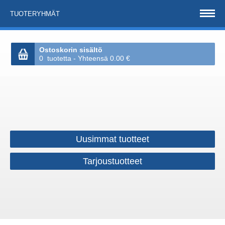
TUOTERYHMÄT
Ostoskorin sisältö
0 tuotetta - Yhteensä 0.00 €
Uusimmat tuotteet
Tarjoustuotteet