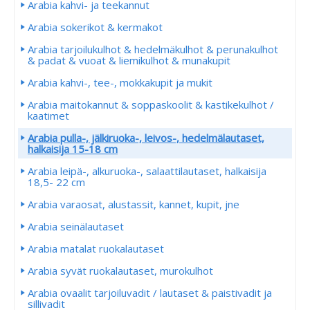
Arabia kahvi- ja teekannut
Arabia sokerikot & kermakot
Arabia tarjoilukulhot & hedelmäkulhot & perunakulhot
& padat & vuoat & liemikulhot & munakupit
Arabia kahvi-, tee-, mokkakupit ja mukit
Arabia maitokannut & soppaskoolit & kastikekulhot /
kaatimet
Arabia pulla-, jälkiruoka-, leivos-, hedelmälautaset,
halkaisija 15-18 cm
Arabia leipä-, alkuruoka-, salaattilautaset, halkaisija
18,5- 22 cm
Arabia varaosat, alustassit, kannet, kupit, jne
Arabia seinälautaset
Arabia matalat ruokalautaset
Arabia syvät ruokalautaset, murokulhot
Arabia ovaalit tarjoiluvadit / lautaset & paistivadit ja
sillivadit