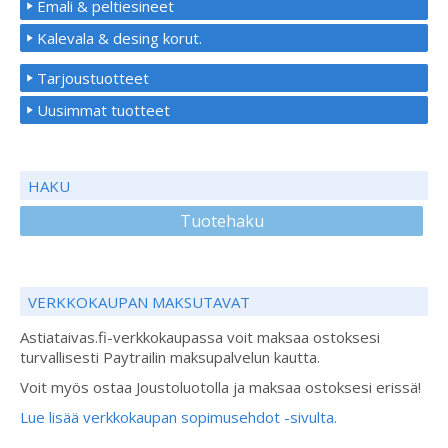
Emali & peltiesineet
Kalevala & desing korut.
Tarjoustuotteet
Uusimmat tuotteet
HAKU
Tuotehaku
VERKKOKAUPAN MAKSUTAVAT
Astiataivas.fi-verkkokaupassa voit maksaa ostoksesi
turvallisesti Paytrailin maksupalvelun kautta.
Voit myös ostaa Joustoluotolla ja maksaa ostoksesi erissä!
Lue lisää verkkokaupan sopimusehdot -sivulta.