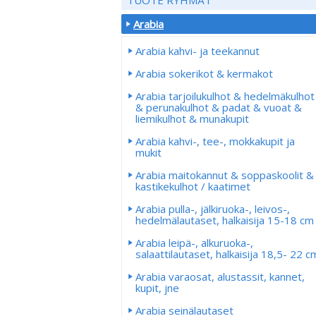
Arabia
Arabia kahvi- ja teekannut
Arabia sokerikot & kermakot
Arabia tarjoilukulhot & hedelmäkulhot
& perunakulhot & padat & vuoat &
liemikulhot & munakupit
Arabia kahvi-, tee-, mokkakupit ja
mukit
Arabia maitokannut & soppaskoolit &
kastikekulhot / kaatimet
Arabia pulla-, jälkiruoka-, leivos-,
hedelmälautaset, halkaisija 15-18 cm
Arabia leipä-, alkuruoka-,
salaattilautaset, halkaisija 18,5- 22 c
Arabia varaosat, alustassit, kannet,
kupit, jne
Arabia seinälautaset