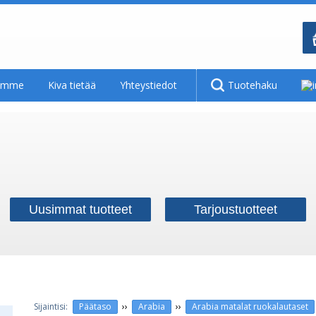
tamme
Kiva tietää
Yhteystiedot
Tuotehaku
Uusimmat tuotteet
Tarjoustuotteet
››
››
Päätaso
Arabia
Arabia matalat ruokalautaset