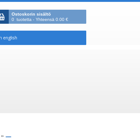
Ostoskorin sisältö
0 tuotetta - Yhteensä 0.00 €
››