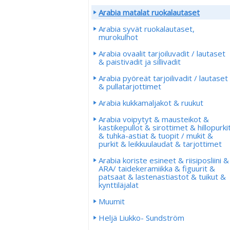
Arabia matalat ruokalautaset
Arabia syvät ruokalautaset,
murokulhot
Arabia ovaalit tarjoiluvadit / lautaset
& paistivadit ja sillivadit
Arabia pyöreät tarjoilivadit / lautaset
& pullatarjottimet
Arabia kukkamaljakot & ruukut
Arabia voipytyt & mausteikot &
kastikepullot & sirottimet & hillopurki
& tuhka-astiat & tuopit / mukit &
purkit & leikkuulaudat & tarjottimet
Arabia koriste esineet & riisiposliini &
ARA/ taidekeramiikka & figuurit &
patsaat & lastenastiastot & tuikut &
kynttiläjalat
Muumit
Heljä Liukko- Sundström