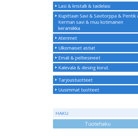
Lasi & kristalli & taidelasi
Kupittaan Savi & Savitorppa & Pentik
Kerman savi & muu kotimainen
keramiikka
Aterimet
Ulkomaiset astiat
Emali & peltiesineet
Kalevala & desing korut.
Tarjoustuotteet
Uusimmat tuotteet
HAKU
Tuotehaku