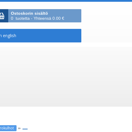
Ostoskorin sisältö
0 tuotetta - Yhteensä 0.00 €
››
urokulhot