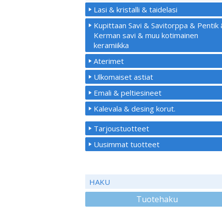
Lasi & kristalli & taidelasi
Kupittaan Savi & Savitorppa & Pentik
Kerman savi & muu kotimainen
keramiikka
Aterimet
Ulkomaiset astiat
Emali & peltiesineet
Kalevala & desing korut.
Tarjoustuotteet
Uusimmat tuotteet
HAKU
Tuotehaku