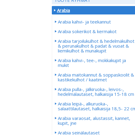
Arabia
Arabia kahvi- ja teekannut
Arabia sokerikot & kermakot
Arabia tarjoilukulhot & hedelmäkulhot
& perunakulhot & padat & vuoat &
liemikulhot & munakupit
Arabia kahvi-, tee-, mokkakupit ja
mukit
Arabia maitokannut & soppaskoolit &
kastikekulhot / kaatimet
Arabia pulla-, jälkiruoka-, leivos-,
hedelmälautaset, halkaisija 15-18 cm
Arabia leipä-, alkuruoka-,
salaattilautaset, halkaisija 18,5- 22 c
Arabia varaosat, alustassit, kannet,
kupit, jne
Arabia seinälautaset