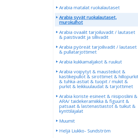
Arabia matalat ruokalautaset
Arabia syvät ruokalautaset,
murokulhot
Arabia ovaalit tarjoiluvadit / lautaset
& paistivadit ja sillivadit
Arabia pyöreät tarjoilivadit / lautaset
& pullatarjottimet
Arabia kukkamaljakot & ruukut
Arabia voipytyt & mausteikot &
kastikepullot & sirottimet & hillopurki
& tuhka-astiat & tuopit / mukit &
purkit & leikkuulaudat & tarjottimet
Arabia koriste esineet & riisiposliini &
ARA/ taidekeramiikka & figuurit &
patsaat & lastenastiastot & tuikut &
kynttiläjalat
Muumit
Heljä Liukko- Sundström