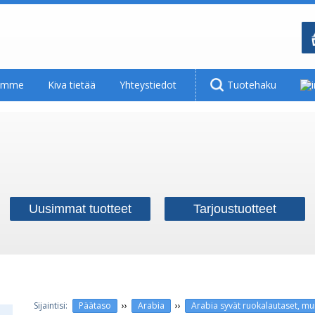
tamme
Kiva tietää
Yhteystiedot
Tuotehaku
Uusimmat tuotteet
Tarjoustuotteet
››
››
Päätaso
Arabia
Arabia syvät ruokalautaset, m